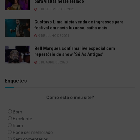
para visitar neste feriado
6 DE SETEMBRO DE 2021
Gusttavo Lima inicia venda de ingressos para
festival em navio luxuoso; saiba mais
9 DE JULHO DE 2021
Bell Marques confirma live especial com
repertório do show ‘Só As Antigas’
6 DE ABRIL DE 2020
Enquetes
Como está o meu site?
Bom
Excelente
Ruim
Pode ser melhorado
Sem comentários