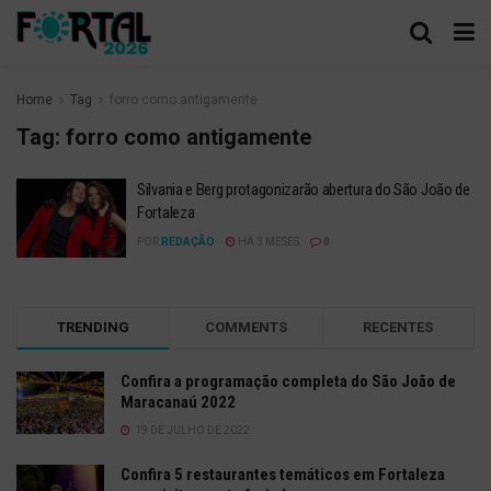
Home
Tag
forro como antigamente
Tag:
forro como antigamente
Silvania e Berg protagonizarão abertura do São João de
Fortaleza
POR
REDAÇÃO
HÁ 3 MESES
0
TRENDING
COMMENTS
RECENTES
Confira a programação completa do São João de
Maracanaú 2022
19 DE JULHO DE 2022
Confira 5 restaurantes temáticos em Fortaleza