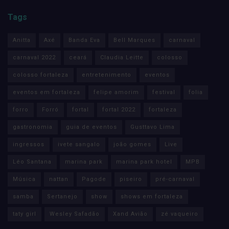
Tags
Anitta
Axé
Banda Eva
Bell Marques
carnaval
carnaval 2022
ceará
Claudia Leitte
colosso
colosso fortaleza
entretenimento
eventos
eventos em fortaleza
felipe amorim
festival
folia
forro
Forró
fortal
fortal 2022
fortaleza
gastronomia
guia de eventos
Gusttavo Lima
ingressos
ivete sangalo
joão gomes
Live
Léo Santana
marina park
marina park hotel
MPB
Música
nattan
Pagode
piseiro
pré-carnaval
samba
Sertanejo
show
shows em fortaleza
taty girl
Wesley Safadão
Xand Avião
zé vaqueiro