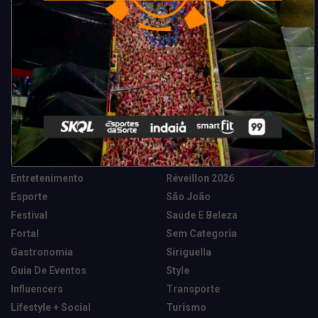
Categorias
Camarote Vip Junino
Marketing E Negócios
Cidade
Música
Destaques
News Tech
Entretenimento
Réveillon 2026
Esporte
São João
Festival
Saúde E Beleza
Fortal
Sem Categoria
Gastronomia
Siriguella
Guia De Eventos
Style
Influencers
Transporte
Lifestyle + Social
Turismo