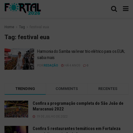
Home
Tag
festival eua
Tag:
festival eua
Harmonia do Samba vai levar trio elétrico para os EUA;
saiba mais
POR
REDAÇÃO
HÁ 4 ANOS
0
TRENDING
COMMENTS
RECENTES
Confira a programação completa do São João de
Maracanaú 2022
19 DE JULHO DE 2022
Confira 5 restaurantes temáticos em Fortaleza