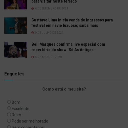
para visitar neste feriado
6 DE SETEMBRO DE 2021
Gusttavo Lima inicia venda de ingressos para
festival em navio luxuoso; saiba mais
9 DE JULHO DE 2021
Bell Marques confirma live especial com
repertório do show ‘Só As Antigas’
6 DE ABRIL DE 2020
Enquetes
Como está o meu site?
Bom
Excelente
Ruim
Pode ser melhorado
Sem comentários