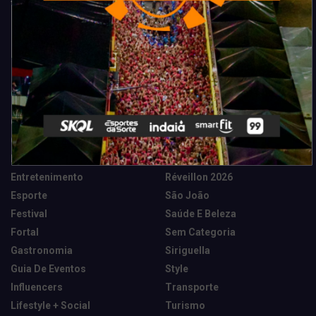
Categorias
Camarote Vip Junino
Marketing E Negócios
Cidade
Música
Destaques
News Tech
Entretenimento
Réveillon 2026
Esporte
São João
Festival
Saúde E Beleza
Fortal
Sem Categoria
Gastronomia
Siriguella
Guia De Eventos
Style
Influencers
Transporte
Lifestyle + Social
Turismo