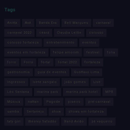
Tags
Anitta
Axé
Banda Eva
Bell Marques
carnaval
carnaval 2022
ceará
Claudia Leitte
colosso
colosso fortaleza
entretenimento
eventos
eventos em fortaleza
felipe amorim
festival
folia
forro
Forró
fortal
fortal 2022
fortaleza
gastronomia
guia de eventos
Gusttavo Lima
ingressos
ivete sangalo
joão gomes
Live
Léo Santana
marina park
marina park hotel
MPB
Música
nattan
Pagode
piseiro
pré-carnaval
samba
Sertanejo
show
shows em fortaleza
taty girl
Wesley Safadão
Xand Avião
zé vaqueiro