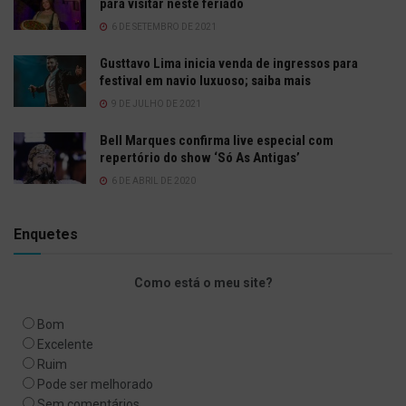
para visitar neste feriado
6 DE SETEMBRO DE 2021
Gusttavo Lima inicia venda de ingressos para
festival em navio luxuoso; saiba mais
9 DE JULHO DE 2021
Bell Marques confirma live especial com
repertório do show ‘Só As Antigas’
6 DE ABRIL DE 2020
Enquetes
Como está o meu site?
Bom
Excelente
Ruim
Pode ser melhorado
Sem comentários