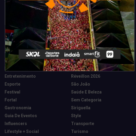
Categorias
Camarote Vip Junino
Marketing E Negócios
Cidade
Música
Destaques
News Tech
Entretenimento
Réveillon 2026
Esporte
São João
Festival
Saúde E Beleza
Fortal
Sem Categoria
Gastronomia
Siriguella
Guia De Eventos
Style
Influencers
Transporte
Lifestyle + Social
Turismo