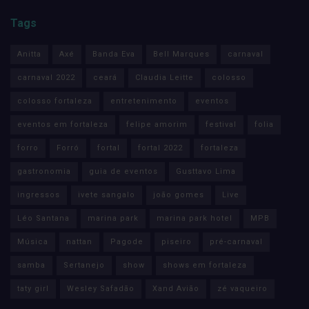
Tags
Anitta
Axé
Banda Eva
Bell Marques
carnaval
carnaval 2022
ceará
Claudia Leitte
colosso
colosso fortaleza
entretenimento
eventos
eventos em fortaleza
felipe amorim
festival
folia
forro
Forró
fortal
fortal 2022
fortaleza
gastronomia
guia de eventos
Gusttavo Lima
ingressos
ivete sangalo
joão gomes
Live
Léo Santana
marina park
marina park hotel
MPB
Música
nattan
Pagode
piseiro
pré-carnaval
samba
Sertanejo
show
shows em fortaleza
taty girl
Wesley Safadão
Xand Avião
zé vaqueiro