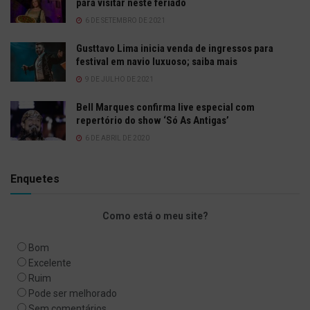
para visitar neste feriado
6 DE SETEMBRO DE 2021
Gusttavo Lima inicia venda de ingressos para
festival em navio luxuoso; saiba mais
9 DE JULHO DE 2021
Bell Marques confirma live especial com
repertório do show ‘Só As Antigas’
6 DE ABRIL DE 2020
Enquetes
Como está o meu site?
Bom
Excelente
Ruim
Pode ser melhorado
Sem comentários