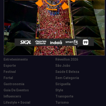
Categorias
Camarote Vip Junino
Marketing E Negócios
Cidade
Música
Destaques
News Tech
Entretenimento
Réveillon 2026
Esporte
São João
Festival
Saúde E Beleza
Fortal
Sem Categoria
Gastronomia
Siriguella
Guia De Eventos
Style
Influencers
Transporte
Lifestyle + Social
Turismo