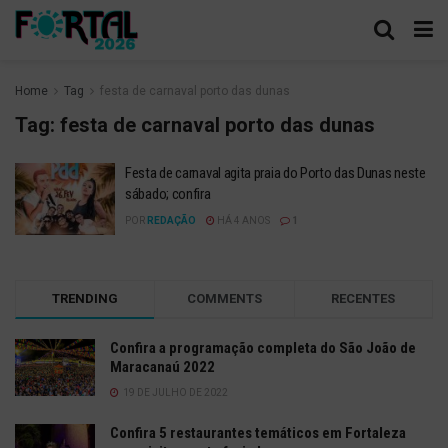
Home
Tag
festa de carnaval porto das dunas
Tag:
festa de carnaval porto das dunas
Festa de carnaval agita praia do Porto das Dunas neste
sábado; confira
POR
REDAÇÃO
HÁ 4 ANOS
1
TRENDING
COMMENTS
RECENTES
Confira a programação completa do São João de
Maracanaú 2022
19 DE JULHO DE 2022
Confira 5 restaurantes temáticos em Fortaleza