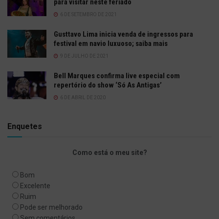
para visitar neste feriado
6 DE SETEMBRO DE 2021
Gusttavo Lima inicia venda de ingressos para
festival em navio luxuoso; saiba mais
9 DE JULHO DE 2021
Bell Marques confirma live especial com
repertório do show ‘Só As Antigas’
6 DE ABRIL DE 2020
Enquetes
Como está o meu site?
Bom
Excelente
Ruim
Pode ser melhorado
Sem comentários