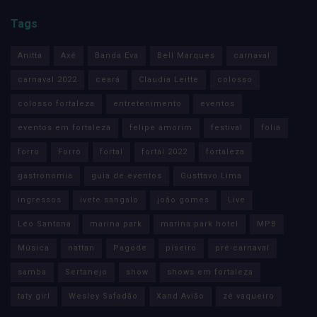
Tags
Anitta
Axé
Banda Eva
Bell Marques
carnaval
carnaval 2022
ceará
Claudia Leitte
colosso
colosso fortaleza
entretenimento
eventos
eventos em fortaleza
felipe amorim
festival
folia
forro
Forró
fortal
fortal 2022
fortaleza
gastronomia
guia de eventos
Gusttavo Lima
ingressos
ivete sangalo
joão gomes
Live
Léo Santana
marina park
marina park hotel
MPB
Música
nattan
Pagode
piseiro
pré-carnaval
samba
Sertanejo
show
shows em fortaleza
taty girl
Wesley Safadão
Xand Avião
zé vaqueiro