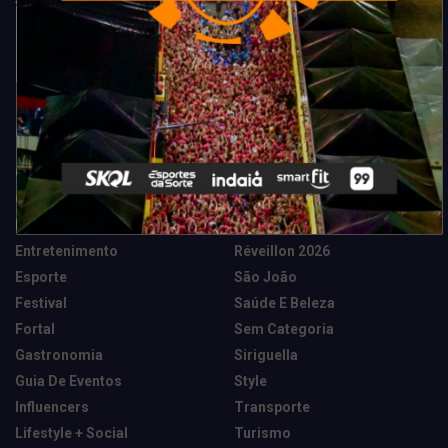
Categorias
Camarote Vip Junino
Marketing E Negócios
Cidade
Música
Destaques
News Tech
Entretenimento
Réveillon 2026
Esporte
São João
Festival
Saúde E Beleza
Fortal
Sem Categoria
Gastronomia
Siriguella
Guia De Eventos
Style
Influencers
Transporte
Lifestyle + Social
Turismo