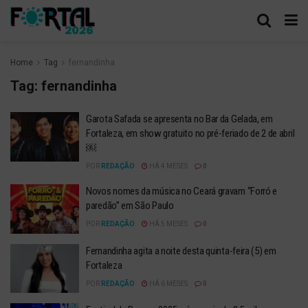
Home
Tag
fernandinha
Tag:
fernandinha
Garota Safada se apresenta no Bar da Gelada, em
Fortaleza, em show gratuito no pré-feriado de 2 de abril
￼
POR
REDAÇÃO
HÁ 4 MESES
0
Novos nomes da música no Ceará gravam “Forró e
paredão” em São Paulo
POR
REDAÇÃO
HÁ 5 MESES
0
Fernandinha agita a noite desta quinta-feira (5) em
Fortaleza
POR
REDAÇÃO
HÁ 6 MESES
0