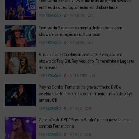
Festival da Banana 2025 reúne mais de 8,5 mil pessoas
em três dias de programação em Uruburetama
POR
REDAÇÃO
HÁ 9 MESES
0
Festival da Banana movimenta Uruburetama com
shows e celebração da cultura local
POR
REDAÇÃO
HÁ 9 MESES
0
Vaquejada de Itapebussu celebra 80ª edição com
shows de Taty Girl, Rey Vaqueiro, Fernandinha e Lagosta
Bronzeada
POR
REDAÇÃO
HÁ 11 MESES
0
Play no Sonho: Fernandinha grava primeiro DVD e
celebra trajetória no forró com primeiro milhão de plays
em seu CD
POR
REDAÇÃO
HÁ 1 ANO
0
Gravação do DVD “Play no Sonho” marca nova fase da
cantora Fernandinha
POR
REDAÇÃO
HÁ 1 ANO
0