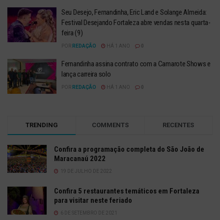
Seu Desejo, Fernandinha, Eric Land e Solange Almeida:
Festival Desejando Fortaleza abre vendas nesta quarta-
feira (9)
POR
REDAÇÃO
HÁ 1 ANO
0
Fernandinha assina contrato com a Camarote Shows e
lança carreira solo
POR
REDAÇÃO
HÁ 1 ANO
0
TRENDING
COMMENTS
RECENTES
Confira a programação completa do São João de
Maracanaú 2022
19 DE JULHO DE 2022
Confira 5 restaurantes temáticos em Fortaleza
para visitar neste feriado
6 DE SETEMBRO DE 2021