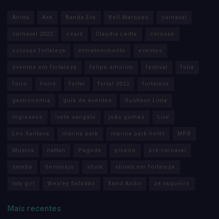
Anitta
Axé
Banda Eva
Bell Marques
carnaval
carnaval 2022
ceará
Claudia Leitte
colosso
colosso fortaleza
entretenimento
eventos
eventos em fortaleza
felipe amorim
festival
folia
forro
Forró
fortal
fortal 2022
fortaleza
gastronomia
guia de eventos
Gusttavo Lima
ingressos
ivete sangalo
joão gomes
Live
Léo Santana
marina park
marina park hotel
MPB
Música
nattan
Pagode
piseiro
pré-carnaval
samba
Sertanejo
show
shows em fortaleza
taty girl
Wesley Safadão
Xand Avião
zé vaqueiro
Mais recentes