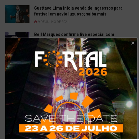
Gusttavo Lima inicia venda de ingressos para
festival em navio luxuoso; saiba mais
9 DE JULHO DE 2021
Bell Marques confirma live especial com
repertório do show ‘Só As Antigas’
6 DE ABRIL DE 2020
Enquetes
Como está o meu site?
Bom
Excelente
Ruim
Pode ser melhorado
Sem comentários