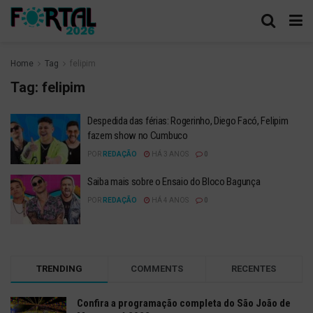
Home
Tag
felipim
Tag:
felipim
Despedida das férias: Rogerinho, Diego Facó, Felipim
fazem show no Cumbuco
POR
REDAÇÃO
HÁ 3 ANOS
0
Saiba mais sobre o Ensaio do Bloco Bagunça
POR
REDAÇÃO
HÁ 4 ANOS
0
TRENDING
COMMENTS
RECENTES
Confira a programação completa do São João de