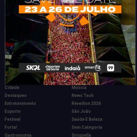
Fortaleza. Dicas, promoções, coberturas exclusivas e muito mais.
Categorias
Camarote Vip Junino
Marketing E Negócios
Cidade
Música
Destaques
News Tech
Entretenimento
Réveillon 2026
Esporte
São João
Festival
Saúde E Beleza
Fortal
Sem Categoria
Gastronomia
Siriguella