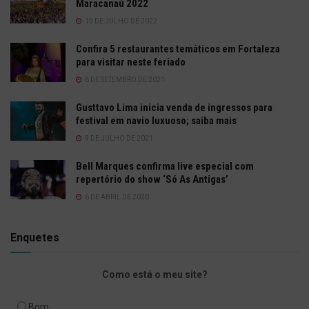
Maracanaú 2022
19 DE JULHO DE 2022
Confira 5 restaurantes temáticos em Fortaleza
para visitar neste feriado
6 DE SETEMBRO DE 2021
Gusttavo Lima inicia venda de ingressos para
festival em navio luxuoso; saiba mais
9 DE JULHO DE 2021
Bell Marques confirma live especial com
repertório do show ‘Só As Antigas’
6 DE ABRIL DE 2020
Enquetes
Como está o meu site?
Bom