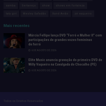
samba
Sertanejo
show
shows em fortaleza
taty girl
Wesley Safadão
Xand Avião
zé vaqueiro
Mais recentes
Márcia Fellipe lança DVD “Forró e Mulher II” com
participações de grandes vozes femininas
do forró
6 DE AGOSTO DE 2026
Elite Music anuncia gravação do primeiro DVD de
Willy Vaqueiro na Cavalgada do Chocalho (PE)
6 DE AGOSTO DE 2026
Todos os Direitos Reservados