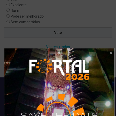
Excelente
Ruim
Pode ser melhorado
Sem comentários
Ver resultados
Arquivo de enquete
Acompanhe todas as novidades do entretenimento na região de