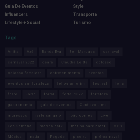
Guia De Eventos
Style
Influencers
Transporte
Lifestyle + Social
Turismo
Tags
Anitta
Axé
Banda Eva
Bell Marques
carnaval
carnaval 2022
ceará
Claudia Leitte
colosso
colosso fortaleza
entretenimento
eventos
eventos em fortaleza
felipe amorim
festival
folia
forro
Forró
fortal
fortal 2022
fortaleza
gastronomia
guia de eventos
Gusttavo Lima
ingressos
ivete sangalo
joão gomes
Live
Léo Santana
marina park
marina park hotel
MPB
Música
nattan
Pagode
piseiro
pré-carnaval