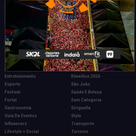
Categorias
Camarote Vip Junino
Marketing E Negócios
Cidade
Música
Destaques
News Tech
Entretenimento
Réveillon 2026
Esporte
São João
Festival
Saúde E Beleza
Fortal
Sem Categoria
Gastronomia
Siriguella
Guia De Eventos
Style
Influencers
Transporte
Lifestyle + Social
Turismo