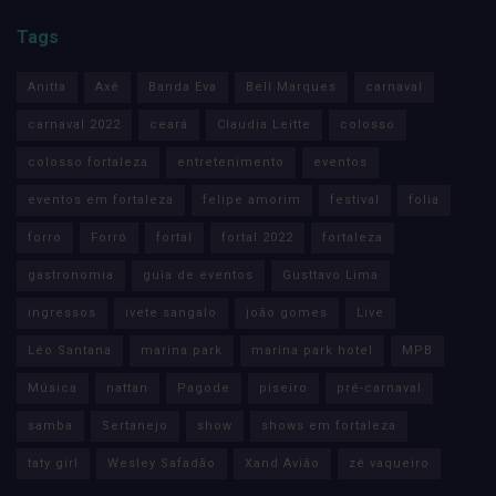
Tags
Anitta
Axé
Banda Eva
Bell Marques
carnaval
carnaval 2022
ceará
Claudia Leitte
colosso
colosso fortaleza
entretenimento
eventos
eventos em fortaleza
felipe amorim
festival
folia
forro
Forró
fortal
fortal 2022
fortaleza
gastronomia
guia de eventos
Gusttavo Lima
ingressos
ivete sangalo
joão gomes
Live
Léo Santana
marina park
marina park hotel
MPB
Música
nattan
Pagode
piseiro
pré-carnaval
samba
Sertanejo
show
shows em fortaleza
taty girl
Wesley Safadão
Xand Avião
zé vaqueiro