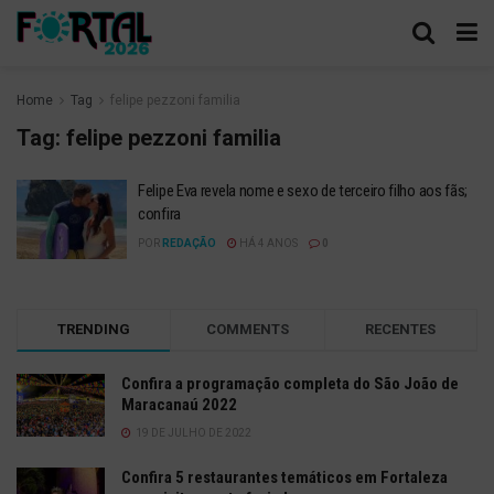
Home
Tag
felipe pezzoni familia
Tag:
felipe pezzoni familia
Felipe Eva revela nome e sexo de terceiro filho aos fãs;
confira
POR
REDAÇÃO
HÁ 4 ANOS
0
TRENDING
COMMENTS
RECENTES
Confira a programação completa do São João de
Maracanaú 2022
19 DE JULHO DE 2022
Confira 5 restaurantes temáticos em Fortaleza