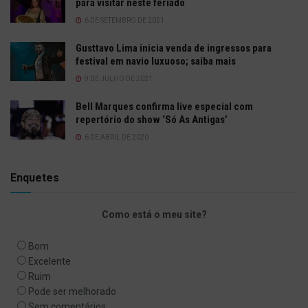
para visitar neste feriado
6 DE SETEMBRO DE 2021
Gusttavo Lima inicia venda de ingressos para
festival em navio luxuoso; saiba mais
9 DE JULHO DE 2021
Bell Marques confirma live especial com
repertório do show ‘Só As Antigas’
6 DE ABRIL DE 2020
Enquetes
Como está o meu site?
Bom
Excelente
Ruim
Pode ser melhorado
Sem comentários