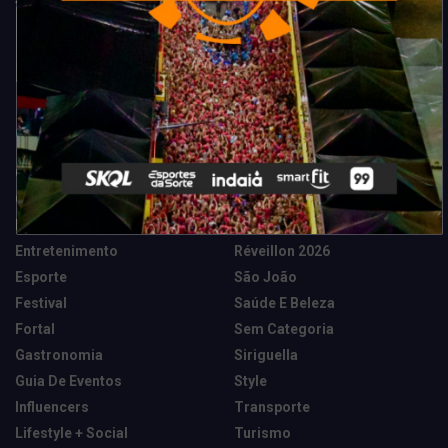
Categorias
Camarote Vip Junino
Marketing E Negócios
Cidade
Música
Destaques
News Tech
Entretenimento
Réveillon 2026
Esporte
São João
Festival
Saúde E Beleza
Fortal
Sem Categoria
Gastronomia
Siriguella
Guia De Eventos
Style
Influencers
Transporte
Lifestyle + Social
Turismo