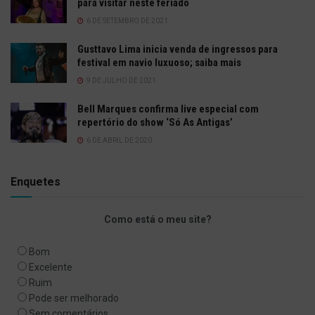
para visitar neste feriado
6 DE SETEMBRO DE 2021
Gusttavo Lima inicia venda de ingressos para
festival em navio luxuoso; saiba mais
9 DE JULHO DE 2021
Bell Marques confirma live especial com
repertório do show ‘Só As Antigas’
6 DE ABRIL DE 2020
Enquetes
Como está o meu site?
Bom
Excelente
Ruim
Pode ser melhorado
Sem comentários