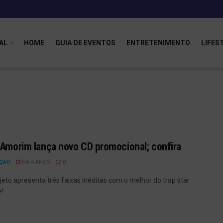
AL
HOME
GUIA DE EVENTOS
ENTRETENIMENTO
LIFES
 Amorim lança novo CD promocional; confira
ÇÃO
HÁ 4 ANOS
0
jeto apresenta três faixas inéditas com o melhor do trap star
!