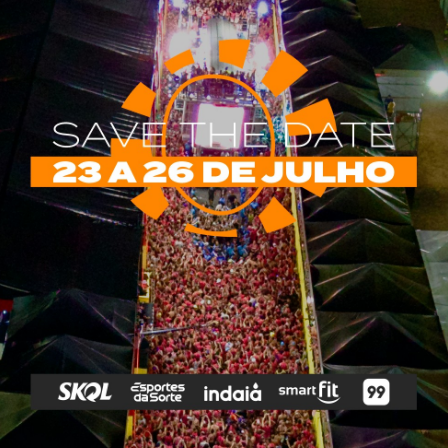
rias
Tags
e Vip
Marketing E
Anitta
Axé
Banda Eva
Negócios