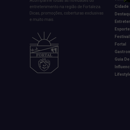
Acompanhe todas as novidades do
Cidade
entretenimento na região de Fortaleza.
Dicas, promoções, coberturas exclusivas
Destaq
e muito mais.
Entrete
Esporte
Festival
Fortal
Gastro
Guia De
Influen
Lifestyl