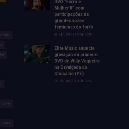
DVD “Forró e
Mulher II” com
participações de
grandes vozes
femininas do forró
6 DE AGOSTO DE 2026
mento
za
Elite Music anuncia
gravação do primeiro
lia
DVD de Willy Vaqueiro
na Cavalgada do
Chocalho (PE)
6 DE AGOSTO DE 2026
s
Live
úsica