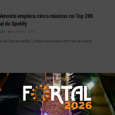
 Amorim emplaca cinco músicas no Top 200
al do Spotify
ÇÃO
HÁ 4 ANOS
0
m da "piutarizainha", Felipe mostra que tem hits de sobra!