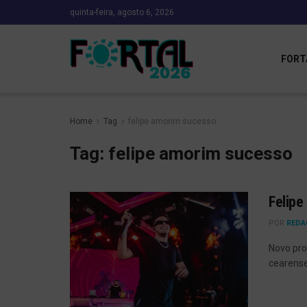
quinta-feira, agosto 6, 2026
FORT
Home
Tag
felipe amorim sucesso
Tag:
felipe amorim sucesso
Felipe
POR
REDA
Novo pro
cearense