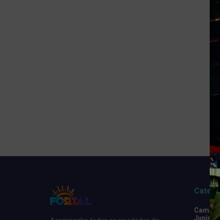
Catego
Camarot
Junino