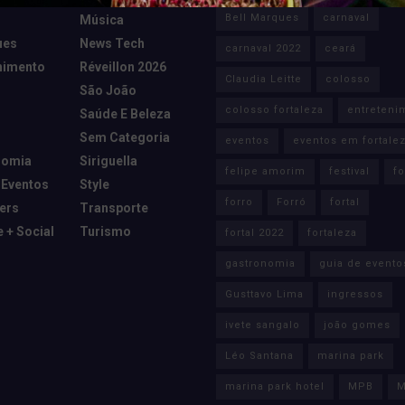
Bell Marques
carnaval
Música
ues
News Tech
carnaval 2022
ceará
nimento
Réveillon 2026
Claudia Leitte
colosso
São João
colosso fortaleza
entreteni
Saúde E Beleza
Sem Categoria
eventos
eventos em fortale
nomia
Siriguella
felipe amorim
festival
fo
 Eventos
Style
forro
Forró
fortal
cers
Transporte
e + Social
Turismo
fortal 2022
fortaleza
gastronomia
guia de evento
Gusttavo Lima
ingressos
ivete sangalo
joão gomes
Léo Santana
marina park
marina park hotel
MPB
M