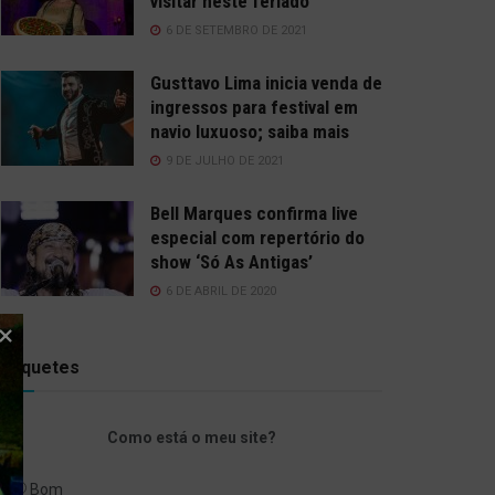
visitar neste feriado
6 DE SETEMBRO DE 2021
Gusttavo Lima inicia venda de
ingressos para festival em
navio luxuoso; saiba mais
9 DE JULHO DE 2021
Bell Marques confirma live
especial com repertório do
show ‘Só As Antigas’
6 DE ABRIL DE 2020
Enquetes
Como está o meu site?
Bom