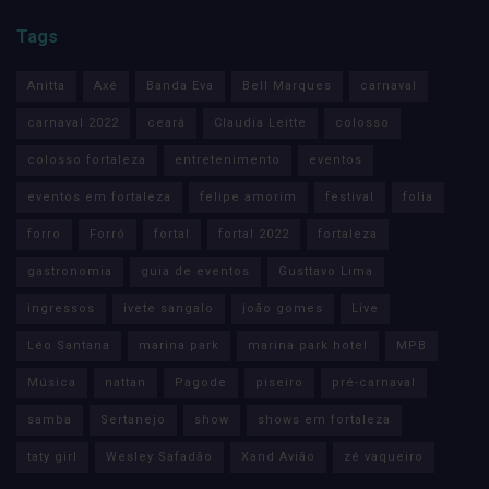
Tags
Anitta
Axé
Banda Eva
Bell Marques
carnaval
carnaval 2022
ceará
Claudia Leitte
colosso
colosso fortaleza
entretenimento
eventos
eventos em fortaleza
felipe amorim
festival
folia
forro
Forró
fortal
fortal 2022
fortaleza
gastronomia
guia de eventos
Gusttavo Lima
ingressos
ivete sangalo
joão gomes
Live
Léo Santana
marina park
marina park hotel
MPB
Música
nattan
Pagode
piseiro
pré-carnaval
samba
Sertanejo
show
shows em fortaleza
taty girl
Wesley Safadão
Xand Avião
zé vaqueiro