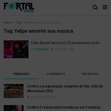
Home
Tag
felipe amorim sua musica
Tag:
felipe amorim sua musica
Felipe Amorim lança novo CD promocional; confira
POR
REDAÇÃO
HÁ 4 ANOS
0
TRENDING
COMMENTS
RECENTES
Confira a programação completa do São João de
Maracanaú 2022
19 DE JULHO DE 2022
Confira 5 restaurantes temáticos em Fortaleza