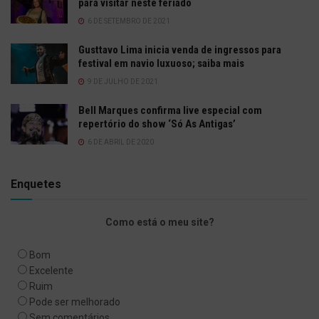
para visitar neste feriado
6 DE SETEMBRO DE 2021
Gusttavo Lima inicia venda de ingressos para
festival em navio luxuoso; saiba mais
9 DE JULHO DE 2021
Bell Marques confirma live especial com
repertório do show ‘Só As Antigas’
6 DE ABRIL DE 2020
Enquetes
Como está o meu site?
Bom
Excelente
Ruim
Pode ser melhorado
Sem comentários