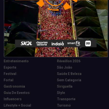
Categorias
Camarote Vip Junino
Marketing E Negócios
Cidade
Música
Destaques
News Tech
Entretenimento
Réveillon 2026
Esporte
São João
Festival
Saúde E Beleza
Fortal
Sem Categoria
Gastronomia
Siriguella
Guia De Eventos
Style
Influencers
Transporte
Lifestyle + Social
Turismo