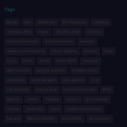
Tags
Anitta
Axé
Banda Eva
Bell Marques
carnaval
carnaval 2022
ceará
Claudia Leitte
colosso
colosso fortaleza
entretenimento
eventos
eventos em fortaleza
felipe amorim
festival
folia
forro
Forró
fortal
fortal 2022
fortaleza
gastronomia
guia de eventos
Gusttavo Lima
ingressos
ivete sangalo
joão gomes
Live
Léo Santana
marina park
marina park hotel
MPB
Música
nattan
Pagode
piseiro
pré-carnaval
samba
Sertanejo
show
shows em fortaleza
taty girl
Wesley Safadão
Xand Avião
zé vaqueiro