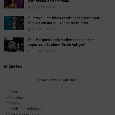
para visitar neste feriado
6 DE SETEMBRO DE 2021
Gusttavo Lima inicia venda de ingressos para
festival em navio luxuoso; saiba mais
9 DE JULHO DE 2021
Bell Marques confirma live especial com
repertório do show ‘Só As Antigas’
6 DE ABRIL DE 2020
Enquetes
Como está o meu site?
Bom
Excelente
Ruim
Pode ser melhorado
Sem comentários