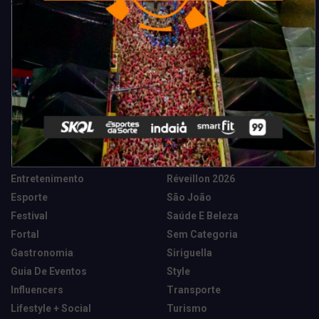
Categorias
Camarote Vip Junino
Marketing E Negócios
Cidade
Música
Destaques
News Tech
Entretenimento
Réveillon 2026
Esporte
São João
Festival
Saúde E Beleza
Fortal
Sem Categoria
Gastronomia
Siriguella
Guia De Eventos
Style
Influencers
Transporte
Lifestyle + Social
Turismo