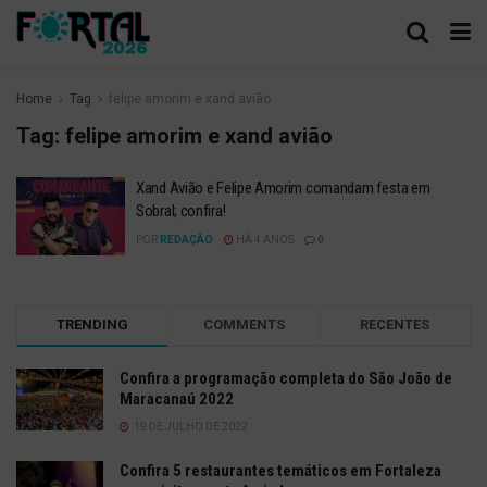
Home
Tag
felipe amorim e xand avião
Tag:
felipe amorim e xand avião
Xand Avião e Felipe Amorim comandam festa em
Sobral; confira!
POR
REDAÇÃO
HÁ 4 ANOS
0
TRENDING
COMMENTS
RECENTES
Confira a programação completa do São João de
Maracanaú 2022
19 DE JULHO DE 2022
Confira 5 restaurantes temáticos em Fortaleza