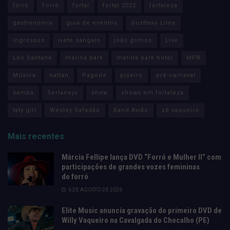
forro
Forró
fortal
fortal 2022
fortaleza
gastronomia
guia de eventos
Gusttavo Lima
ingressos
ivete sangalo
joão gomes
Live
Léo Santana
marina park
marina park hotel
MPB
Música
nattan
Pagode
piseiro
pré-carnaval
samba
Sertanejo
show
shows em fortaleza
taty girl
Wesley Safadão
Xand Avião
zé vaqueiro
Mais recentes
Márcia Fellipe lança DVD “Forró e Mulher II” com
participações de grandes vozes femininas
do forró
6 DE AGOSTO DE 2026
Elite Music anuncia gravação do primeiro DVD de
Willy Vaqueiro na Cavalgada do Chocalho (PE)