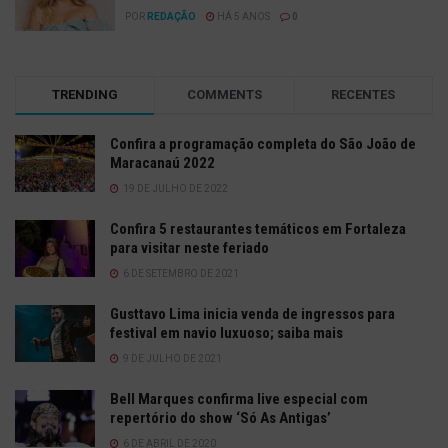
POR
REDAÇÃO
HÁ 5 ANOS
0
TRENDING
COMMENTS
RECENTES
Confira a programação completa do São João de
Maracanaú 2022
19 DE JULHO DE 2022
Confira 5 restaurantes temáticos em Fortaleza
para visitar neste feriado
6 DE SETEMBRO DE 2021
Gusttavo Lima inicia venda de ingressos para
festival em navio luxuoso; saiba mais
9 DE JULHO DE 2021
Bell Marques confirma live especial com
repertório do show ‘Só As Antigas’
6 DE ABRIL DE 2020