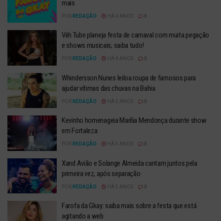
mais
POR
REDAÇÃO
HÁ 4 ANOS
0
Viih Tube planeja festa de carnaval com muita pegação
e shows musicais; saiba tudo!
POR
REDAÇÃO
HÁ 4 ANOS
0
Whindersson Nunes leiloa roupa de famosos para
ajudar vítimas das chuvas na Bahia
POR
REDAÇÃO
HÁ 5 ANOS
0
Kevinho homenageia Marília Mendonça durante show
em Fortaleza
POR
REDAÇÃO
HÁ 5 ANOS
0
Xand Avião e Solange Almeida cantam juntos pela
primeira vez, após separação
POR
REDAÇÃO
HÁ 5 ANOS
0
Farofa da Gkay: saiba mais sobre a festa que está
agitando a web