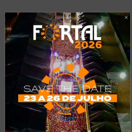
Enquetes
Como está o meu site?
Bom
Excelente
Ruim
Pode ser melhorado
Sem comentários
Ver resultados
Arquivo de enquete