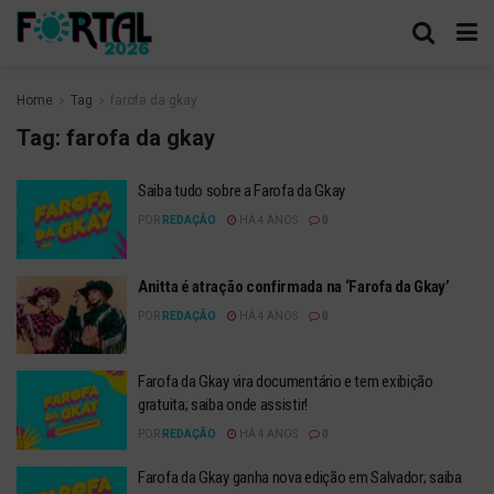
Home
Tag
farofa da gkay
Tag:
farofa da gkay
Saiba tudo sobre a Farofa da Gkay
POR
REDAÇÃO
HÁ 4 ANOS
0
Anitta é atração confirmada na ‘Farofa da Gkay’
POR
REDAÇÃO
HÁ 4 ANOS
0
Farofa da Gkay vira documentário e tem exibição
gratuita; saiba onde assistir!
POR
REDAÇÃO
HÁ 4 ANOS
0
Farofa da Gkay ganha nova edição em Salvador; saiba