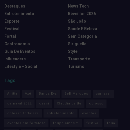
Destaques
News Tech
Entretenimento
Réveillon 2026
Esporte
São João
Festival
Saúde E Beleza
Fortal
Sem Categoria
Gastronomia
Siriguella
Guia De Eventos
Style
Influencers
Transporte
Lifestyle + Social
Turismo
Tags
Anitta
Axé
Banda Eva
Bell Marques
carnaval
carnaval 2022
ceará
Claudia Leitte
colosso
colosso fortaleza
entretenimento
eventos
eventos em fortaleza
felipe amorim
festival
folia