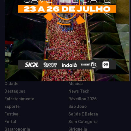
Fortaleza. Dicas, promoções, coberturas exclusivas e muito mais.
Categorias
Camarote Vip Junino
Marketing E Negócios
Cidade
Música
Destaques
News Tech
Entretenimento
Réveillon 2026
Esporte
São João
Festival
Saúde E Beleza
Fortal
Sem Categoria
Gastronomia
Siriguella