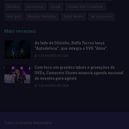
samba
Sertanejo
show
shows em fortaleza
taty girl
Wesley Safadão
Xand Avião
zé vaqueiro
Mais recentes
Ao lado de Dilsinho, Raffa Torres lança
“Autodefesa”, que integra o DVD “Alma”
5 DE AGOSTO DE 2026
Com foco em grandes labels e gravações de
DVDs, Camarote Shows anuncia agenda nacional
de eventos para agosto
5 DE AGOSTO DE 2026
Todos os Direitos Reservados