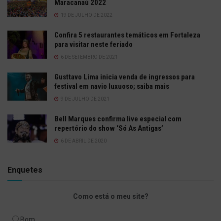
Maracanaú 2022
19 DE JULHO DE 2022
Confira 5 restaurantes temáticos em Fortaleza
para visitar neste feriado
6 DE SETEMBRO DE 2021
Gusttavo Lima inicia venda de ingressos para
festival em navio luxuoso; saiba mais
9 DE JULHO DE 2021
Bell Marques confirma live especial com
repertório do show ‘Só As Antigas’
6 DE ABRIL DE 2020
Enquetes
Como está o meu site?
Bom