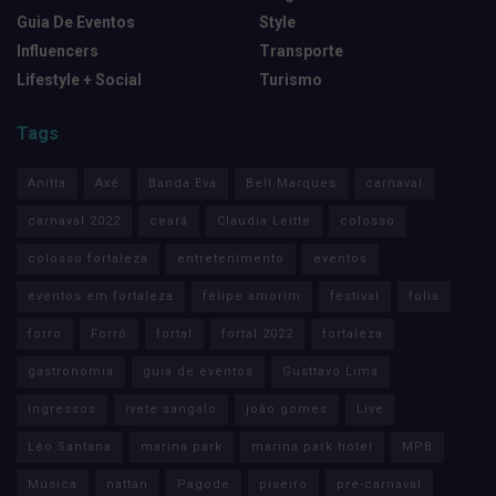
Guia De Eventos
Style
Influencers
Transporte
Lifestyle + Social
Turismo
Tags
Anitta
Axé
Banda Eva
Bell Marques
carnaval
carnaval 2022
ceará
Claudia Leitte
colosso
colosso fortaleza
entretenimento
eventos
eventos em fortaleza
felipe amorim
festival
folia
forro
Forró
fortal
fortal 2022
fortaleza
gastronomia
guia de eventos
Gusttavo Lima
ingressos
ivete sangalo
joão gomes
Live
Léo Santana
marina park
marina park hotel
MPB
Música
nattan
Pagode
piseiro
pré-carnaval