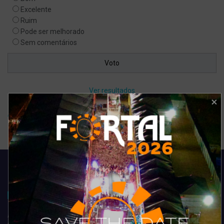
Excelente
Ruim
Pode ser melhorado
Sem comentários
Ver resultados
Arquivo de enquete
Acompanhe todas as novidades do entretenimento na região de