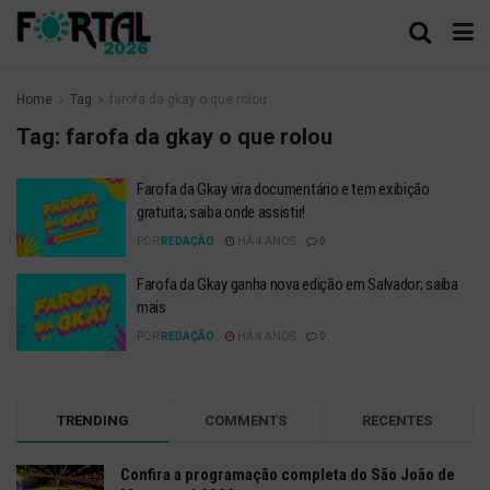
Home
Tag
farofa da gkay o que rolou
Tag:
farofa da gkay o que rolou
Farofa da Gkay vira documentário e tem exibição
gratuita; saiba onde assistir!
POR
REDAÇÃO
HÁ 4 ANOS
0
Farofa da Gkay ganha nova edição em Salvador; saiba
mais
POR
REDAÇÃO
HÁ 4 ANOS
0
TRENDING
COMMENTS
RECENTES
Confira a programação completa do São João de