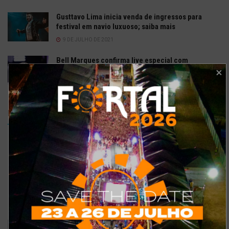
Gusttavo Lima inicia venda de ingressos para
festival em navio luxuoso; saiba mais
9 DE JULHO DE 2021
Bell Marques confirma live especial com
repertório do show ‘Só As Antigas’
6 DE ABRIL DE 2020
Enquetes
Como está o meu site?
Bom
Excelente
Ruim
Pode ser melhorado
Sem comentários