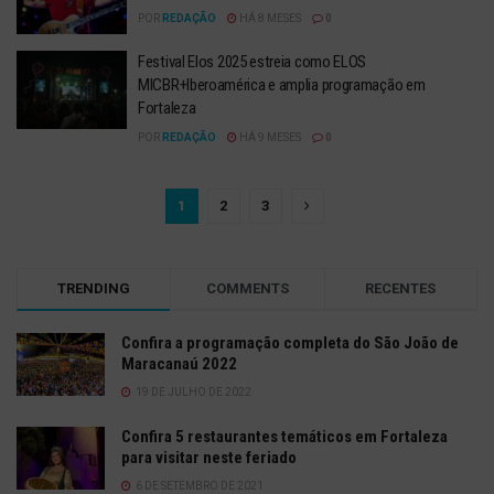
POR
REDAÇÃO
HÁ 8 MESES
0
Festival Elos 2025 estreia como ELOS
MICBR+Iberoamérica e amplia programação em
Fortaleza
POR
REDAÇÃO
HÁ 9 MESES
0
1
2
3
TRENDING
COMMENTS
RECENTES
Confira a programação completa do São João de
Maracanaú 2022
19 DE JULHO DE 2022
Confira 5 restaurantes temáticos em Fortaleza
para visitar neste feriado
6 DE SETEMBRO DE 2021