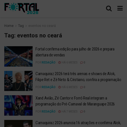
Home
Tag
eventos no ceará
Tag:
eventos no ceará
Fortal confirma edição para julho de 2026 e prepara
abertura de vendas
POR
REDAÇÃO
HÁ 6 MESES
0
Carnaquiraz 2026 terá três arenas e shows de Alok,
Filipe Ret e Zé Neto & Cristiano; confira a programação
POR
REDAÇÃO
HÁ 6 MESES
0
Xand Avião, Zé Cantor e Forró Real integram a
programação do Pré-Carnaval de Maranguape 2026
POR
REDAÇÃO
HÁ 7 MESES
0
Carnaquiraz 2026 anuncia 16 atrações e confirma Alok,