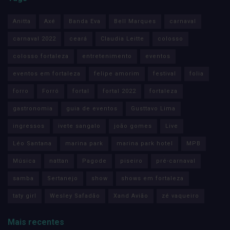
Anitta
Axé
Banda Eva
Bell Marques
carnaval
carnaval 2022
ceará
Claudia Leitte
colosso
colosso fortaleza
entretenimento
eventos
eventos em fortaleza
felipe amorim
festival
folia
forro
Forró
fortal
fortal 2022
fortaleza
gastronomia
guia de eventos
Gusttavo Lima
ingressos
ivete sangalo
joão gomes
Live
Léo Santana
marina park
marina park hotel
MPB
Música
nattan
Pagode
piseiro
pré-carnaval
samba
Sertanejo
show
shows em fortaleza
taty girl
Wesley Safadão
Xand Avião
zé vaqueiro
Mais recentes