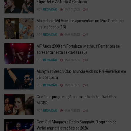
Filipe Ret e Zé Neto & Cristiano
POR
REDAÇÃO
HÁ 7 MESES
0
Marcinho e Mil Vibes se apresentam no Mira Cumbuco
neste sábado (13)
POR
REDAÇÃO
HÁ 8 MESES
0
MF Anos 2000 em Fortaleza: Matheus Fernandes se
apresenta nesta sexta-feira (5)
POR
REDAÇÃO
HÁ 8 MESES
0
Alchymist Beach Club anuncia Alok no Pré-Réveillon em
Jericoacoara
POR
REDAÇÃO
HÁ 8 MESES
0
Confira a programação completa do Festival Elos
MICBR
POR
REDAÇÃO
HÁ 8 MESES
0
Com Bell Marques e Pedro Sampaio, Bloquinho de
Verão anuncia atrações de 2026