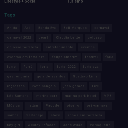
Lifestyle + Social
Turismo
Tags
Anitta
Axé
Banda Eva
Bell Marques
carnaval
carnaval 2022
ceará
Claudia Leitte
colosso
colosso fortaleza
entretenimento
eventos
eventos em fortaleza
felipe amorim
festival
folia
forro
Forró
fortal
fortal 2022
fortaleza
gastronomia
guia de eventos
Gusttavo Lima
ingressos
ivete sangalo
joão gomes
Live
Léo Santana
marina park
marina park hotel
MPB
Música
nattan
Pagode
piseiro
pré-carnaval
samba
Sertanejo
show
shows em fortaleza
taty girl
Wesley Safadão
Xand Avião
zé vaqueiro