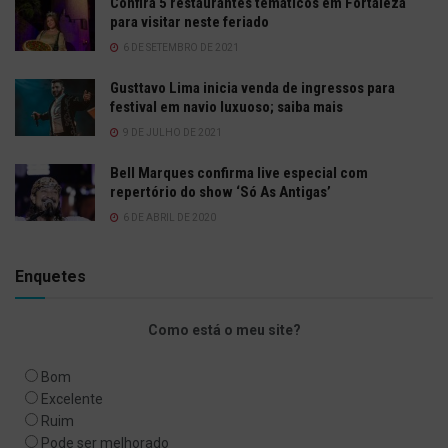
Confira 5 restaurantes temáticos em Fortaleza
para visitar neste feriado
6 DE SETEMBRO DE 2021
Gusttavo Lima inicia venda de ingressos para
festival em navio luxuoso; saiba mais
9 DE JULHO DE 2021
Bell Marques confirma live especial com
repertório do show ‘Só As Antigas’
6 DE ABRIL DE 2020
Enquetes
Como está o meu site?
Bom
Excelente
Ruim
Pode ser melhorado