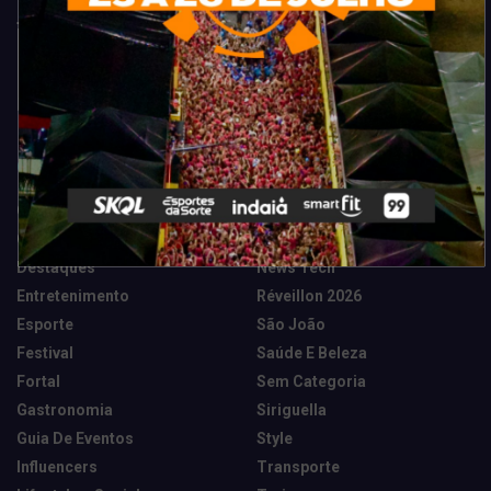
Categorias
Camarote Vip Junino
Marketing E Negócios
Cidade
Música
Destaques
News Tech
Entretenimento
Réveillon 2026
Esporte
São João
Festival
Saúde E Beleza
Fortal
Sem Categoria
Gastronomia
Siriguella
Guia De Eventos
Style
Influencers
Transporte