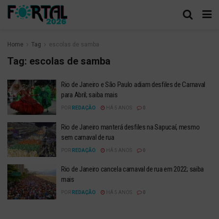
Home
Tag
escolas de samba
Tag:
escolas de samba
Rio de Janeiro e São Paulo adiam desfiles de Carnaval
para Abril; saiba mais
POR
REDAÇÃO
HÁ 5 ANOS
0
Rio de Janeiro manterá desfiles na Sapucaí, mesmo
sem carnaval de rua
POR
REDAÇÃO
HÁ 5 ANOS
0
Rio de Janeiro cancela carnaval de rua em 2022; saiba
mais
POR
REDAÇÃO
HÁ 5 ANOS
0