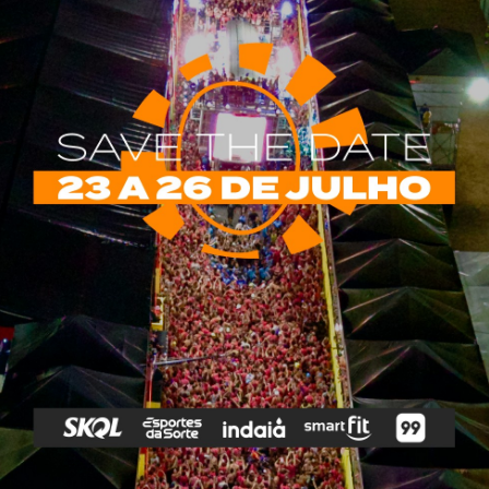
rias
Tags
e Vip
Marketing E
Anitta
Axé
Banda Eva
Negócios