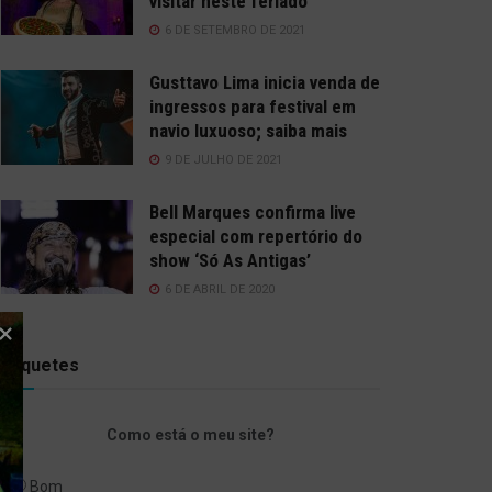
visitar neste feriado
6 DE SETEMBRO DE 2021
Gusttavo Lima inicia venda de
ingressos para festival em
navio luxuoso; saiba mais
9 DE JULHO DE 2021
Bell Marques confirma live
especial com repertório do
show ‘Só As Antigas’
6 DE ABRIL DE 2020
Enquetes
Como está o meu site?
Bom