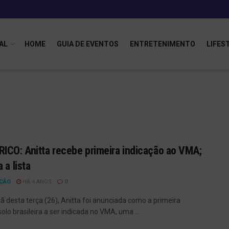
AL
HOME
GUIA DE EVENTOS
ENTRETENIMENTO
LIFES
ICO: Anitta recebe primeira indicação ao VMA;
 a lista
ÇÃO
HÁ 4 ANOS
0
 desta terça (26), Anitta foi anunciada como a primeira
olo brasileira a ser indicada no VMA, uma ...