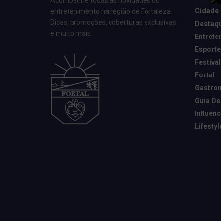
Acompanhe todas as novidades do
Cidade
entretenimento na região de Fortaleza.
Dicas, promoções, coberturas exclusivas
Destaq
e muito mais.
Entrete
Esporte
Festival
Fortal
Gastro
Guia De
Influen
Lifestyl