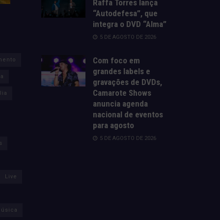
Raffa Torres lança
“Autodefesa”, que
integra o DVD “Alma”
5 DE AGOSTO DE 2026
Com foco em
mento
grandes labels e
za
gravações de DVDs,
Camarote Shows
lia
anuncia agenda
nacional de eventos
para agosto
5 DE AGOSTO DE 2026
s
Live
úsica