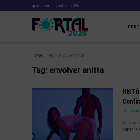
quinta-feira, agosto 6, 2026
FORT
Home
Tag
envolver anitta
Tag:
envolver anitta
HISTÓR
Confira
POR
REDA
Na manhã
cantora s