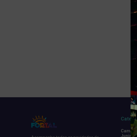
Catego
Camarot
Junino