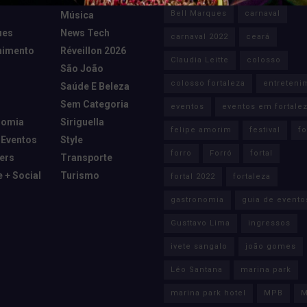
Bell Marques
carnaval
Música
ues
News Tech
carnaval 2022
ceará
nimento
Réveillon 2026
Claudia Leitte
colosso
São João
colosso fortaleza
entreteni
Saúde E Beleza
Sem Categoria
eventos
eventos em fortale
nomia
Siriguella
felipe amorim
festival
fo
 Eventos
Style
forro
Forró
fortal
cers
Transporte
e + Social
Turismo
fortal 2022
fortaleza
gastronomia
guia de evento
Gusttavo Lima
ingressos
ivete sangalo
joão gomes
Léo Santana
marina park
marina park hotel
MPB
M