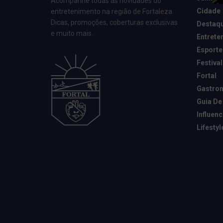
Acompanhe todas as novidades do
Cidade
entretenimento na região de Fortaleza.
Dicas, promoções, coberturas exclusivas
Destaq
e muito mais.
Entrete
Esporte
Festival
Fortal
Gastro
Guia De
Influen
Lifestyl