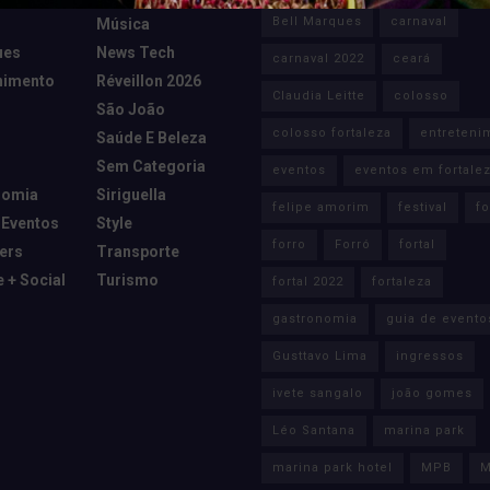
Bell Marques
carnaval
Música
ues
News Tech
carnaval 2022
ceará
nimento
Réveillon 2026
Claudia Leitte
colosso
São João
colosso fortaleza
entreteni
Saúde E Beleza
Sem Categoria
eventos
eventos em fortale
nomia
Siriguella
felipe amorim
festival
fo
 Eventos
Style
forro
Forró
fortal
cers
Transporte
e + Social
Turismo
fortal 2022
fortaleza
gastronomia
guia de evento
Gusttavo Lima
ingressos
ivete sangalo
joão gomes
Léo Santana
marina park
marina park hotel
MPB
M