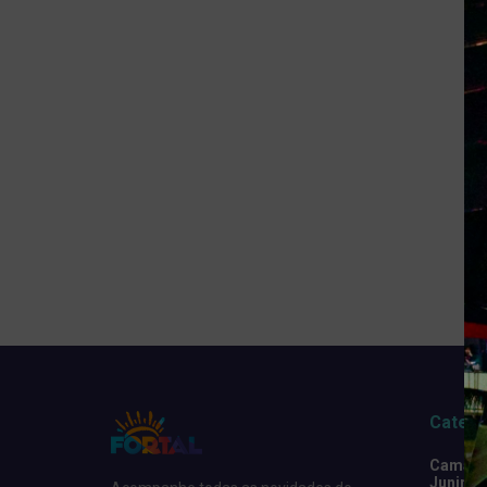
Catego
Camarot
Junino