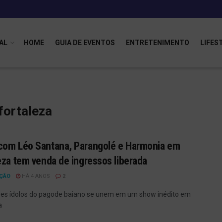
AL
HOME
GUIA DE EVENTOS
ENTRETENIMENTO
LIFES
fortaleza
om Léo Santana, Parangolé e Harmonia em
eza tem venda de ingressos liberada
ÇÃO
HÁ 4 ANOS
2
es ídolos do pagode baiano se unem em um show inédito em
a