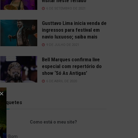
visitar neste feriado
6 DE SETEMBRO DE 2021
Gusttavo Lima inicia venda de
ingressos para festival em
navio luxuoso; saiba mais
9 DE JULHO DE 2021
Bell Marques confirma live
especial com repertório do
show ‘Só As Antigas’
6 DE ABRIL DE 2020
Enquetes
Como está o meu site?
Bom