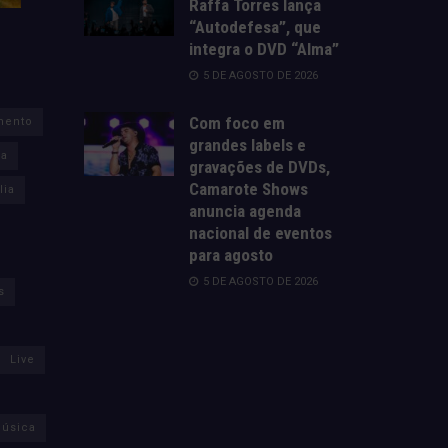
Raffa Torres lança
“Autodefesa”, que
integra o DVD “Alma”
5 DE AGOSTO DE 2026
Com foco em
mento
grandes labels e
za
gravações de DVDs,
Camarote Shows
lia
anuncia agenda
nacional de eventos
para agosto
5 DE AGOSTO DE 2026
s
Live
úsica