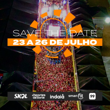
rias
Tags
e Vip
Marketing E
Anitta
Axé
Banda Eva
Negócios