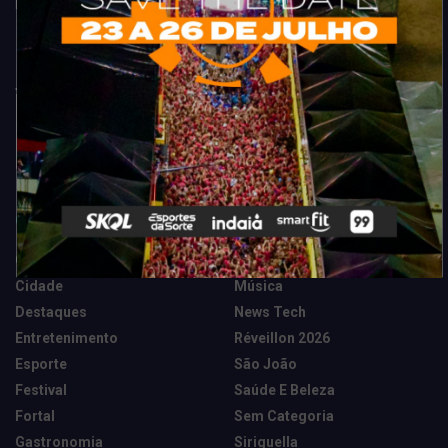
Fortaleza. Dicas, promoções, coberturas exclusivas e muito mais.
Categorias
Camarote Vip Junino
Marketing E Negócios
Cidade
Música
Destaques
News Tech
Entretenimento
Réveillon 2026
Esporte
São João
Festival
Saúde E Beleza
Fortal
Sem Categoria
Gastronomia
Siriguella