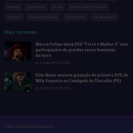
samba
Sertanejo
show
shows em fortaleza
taty girl
Wesley Safadão
Xand Avião
zé vaqueiro
Mais recentes
Márcia Fellipe lança DVD “Forró e Mulher II” com
participações de grandes vozes femininas
do forró
6 DE AGOSTO DE 2026
Elite Music anuncia gravação do primeiro DVD de
Willy Vaqueiro na Cavalgada do Chocalho (PE)
6 DE AGOSTO DE 2026
Todos os Direitos Reservados