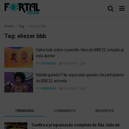
Home
Tag
eliezer bbb
Tag:
eliezer bbb
Saiba tudo sobre o paredão falso do BBB 22; votação já
está aberta!
POR
REDAÇÃO
HÁ 4 ANOS
0
Natália grávida? Fãs especulam gravidez de participante
do BBB 22; entenda
POR
REDAÇÃO
HÁ 4 ANOS
0
TRENDING
COMMENTS
RECENTES
Confira a programação completa do São João de