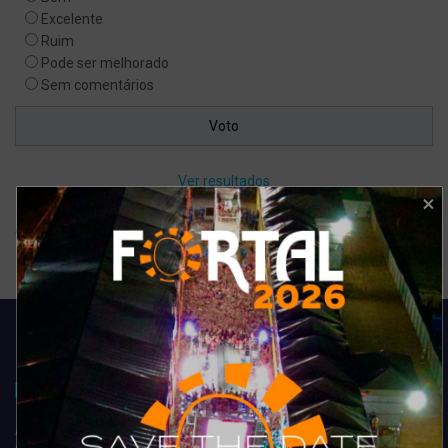
Excelente
Ruim
Pode ser melhorado
Sem comentários
Ver resultados
Arquivo de enquete
Acompanhe todas as novidades do entretenimento na região de