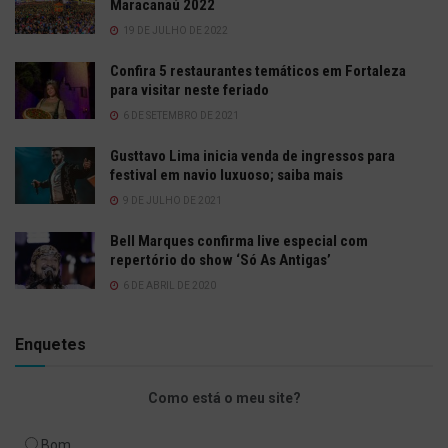
Maracanaú 2022
19 DE JULHO DE 2022
Confira 5 restaurantes temáticos em Fortaleza
para visitar neste feriado
6 DE SETEMBRO DE 2021
Gusttavo Lima inicia venda de ingressos para
festival em navio luxuoso; saiba mais
9 DE JULHO DE 2021
Bell Marques confirma live especial com
repertório do show ‘Só As Antigas’
6 DE ABRIL DE 2020
Enquetes
Como está o meu site?
Bom