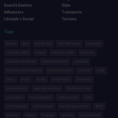
Guia De Eventos
Style
Influencers
Transporte
Lifestyle + Social
Turismo
Tags
Anitta
Axé
Banda Eva
Bell Marques
carnaval
carnaval 2022
ceará
Claudia Leitte
colosso
colosso fortaleza
entretenimento
eventos
eventos em fortaleza
felipe amorim
festival
folia
forro
Forró
fortal
fortal 2022
fortaleza
gastronomia
guia de eventos
Gusttavo Lima
ingressos
ivete sangalo
joão gomes
Live
Léo Santana
marina park
marina park hotel
MPB
Música
nattan
Pagode
piseiro
pré-carnaval