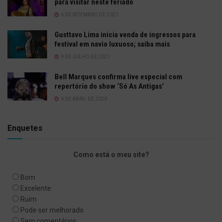
para visitar neste feriado
6 DE SETEMBRO DE 2021
Gusttavo Lima inicia venda de ingressos para
festival em navio luxuoso; saiba mais
9 DE JULHO DE 2021
Bell Marques confirma live especial com
repertório do show ‘Só As Antigas’
6 DE ABRIL DE 2020
Enquetes
Como está o meu site?
Bom
Excelente
Ruim
Pode ser melhorado
Sem comentários