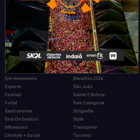
Categorias
Camarote Vip Junino
Marketing E Negócios
Cidade
Música
Destaques
News Tech
Entretenimento
Réveillon 2026
Esporte
São João
Festival
Saúde E Beleza
Fortal
Sem Categoria
Gastronomia
Siriguella
Guia De Eventos
Style
Influencers
Transporte
Lifestyle + Social
Turismo