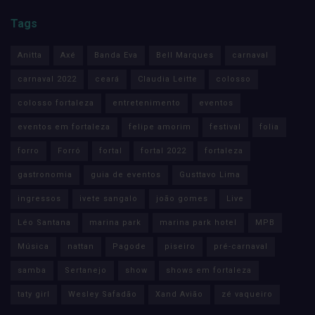
Tags
Anitta
Axé
Banda Eva
Bell Marques
carnaval
carnaval 2022
ceará
Claudia Leitte
colosso
colosso fortaleza
entretenimento
eventos
eventos em fortaleza
felipe amorim
festival
folia
forro
Forró
fortal
fortal 2022
fortaleza
gastronomia
guia de eventos
Gusttavo Lima
ingressos
ivete sangalo
joão gomes
Live
Léo Santana
marina park
marina park hotel
MPB
Música
nattan
Pagode
piseiro
pré-carnaval
samba
Sertanejo
show
shows em fortaleza
taty girl
Wesley Safadão
Xand Avião
zé vaqueiro