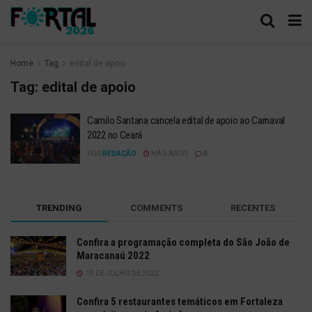
Home
Tag
edital de apoio
Tag:
edital de apoio
Camilo Santana cancela edital de apoio ao Carnaval
2022 no Ceará
POR
REDAÇÃO
HÁ 5 ANOS
0
TRENDING
COMMENTS
RECENTES
Confira a programação completa do São João de
Maracanaú 2022
19 DE JULHO DE 2022
Confira 5 restaurantes temáticos em Fortaleza