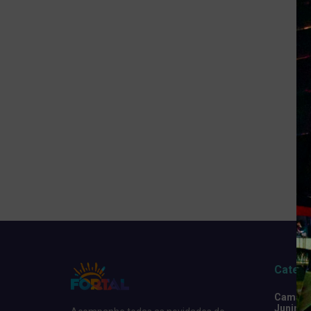
Catego
Camarot
Junino