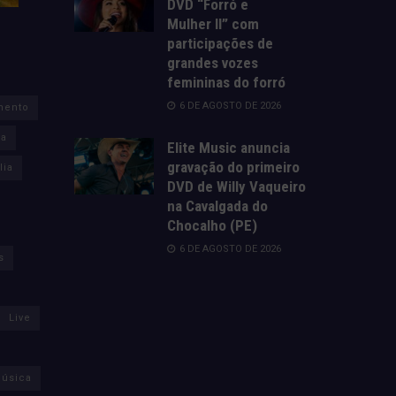
DVD “Forró e
Mulher II” com
participações de
grandes vozes
femininas do forró
6 DE AGOSTO DE 2026
mento
za
Elite Music anuncia
gravação do primeiro
lia
DVD de Willy Vaqueiro
na Cavalgada do
Chocalho (PE)
6 DE AGOSTO DE 2026
s
Live
úsica