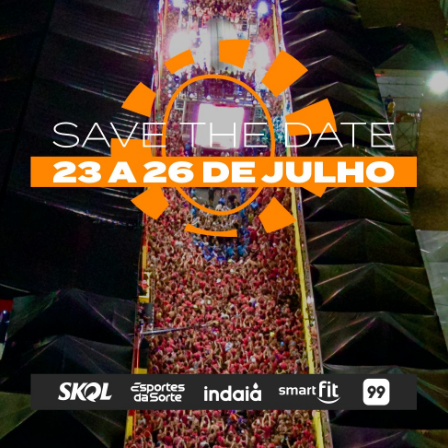
rias
Tags
e Vip
Marketing E
Anitta
Axé
Banda Eva
Negócios