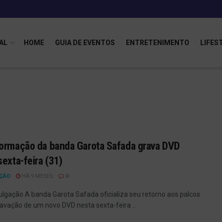
AL
HOME
GUIA DE EVENTOS
ENTRETENIMENTO
LIFES
ormação da banda Garota Safada grava DVD
sexta-feira (31)
ÇÃO
HÁ 9 MESES
0
vulgação A banda Garota Safada oficializa seu retorno aos palcos
avação de um novo DVD nesta sexta-feira ...