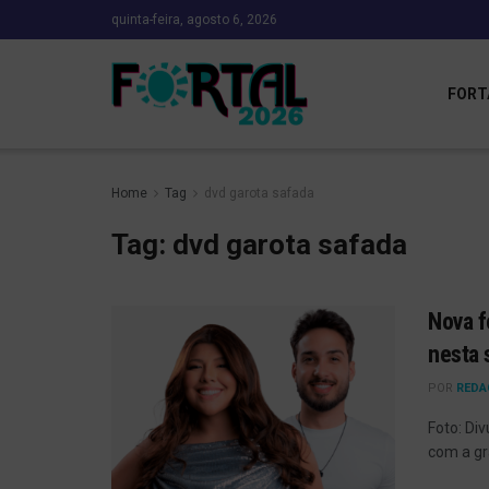
quinta-feira, agosto 6, 2026
FORT
Home
Tag
dvd garota safada
Tag:
dvd garota safada
Nova f
nesta 
POR
REDA
Foto: Di
com a gr