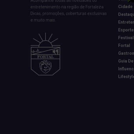
Acompanhe todas as novidades do
Cidade
entretenimento na região de Fortaleza.
Dicas, promoções, coberturas exclusivas
Destaq
e muito mais.
Entrete
Esporte
Festival
Fortal
Gastro
Guia De
Influen
Lifestyl