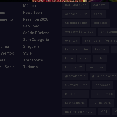
Bell Marques
carnaval
Música
ues
News Tech
carnaval 2022
ceará
nimento
Réveillon 2026
Claudia Leitte
colosso
São João
colosso fortaleza
entreteni
Saúde E Beleza
Sem Categoria
eventos
eventos em fortale
nomia
Siriguella
felipe amorim
festival
fo
 Eventos
Style
forro
Forró
fortal
cers
Transporte
e + Social
Turismo
fortal 2022
fortaleza
gastronomia
guia de evento
Gusttavo Lima
ingressos
ivete sangalo
joão gomes
Léo Santana
marina park
marina park hotel
MPB
M