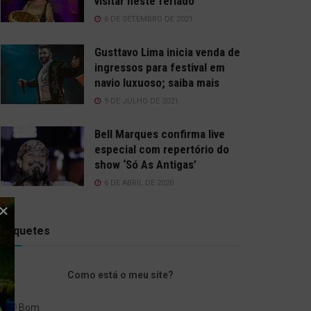
visitar neste feriado
6 DE SETEMBRO DE 2021
Gusttavo Lima inicia venda de
ingressos para festival em
navio luxuoso; saiba mais
9 DE JULHO DE 2021
Bell Marques confirma live
especial com repertório do
show ‘Só As Antigas’
6 DE ABRIL DE 2020
Enquetes
Como está o meu site?
Bom