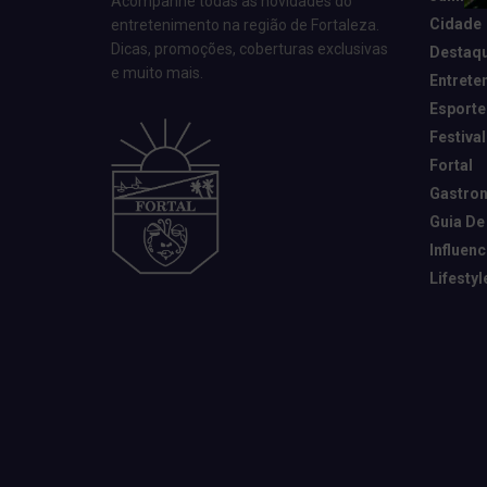
Acompanhe todas as novidades do
Cidade
entretenimento na região de Fortaleza.
Dicas, promoções, coberturas exclusivas
Destaq
e muito mais.
Entrete
Esporte
Festival
Fortal
Gastro
Guia De
Influen
Lifestyl