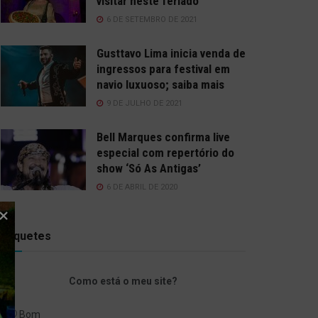
visitar neste feriado
6 DE SETEMBRO DE 2021
Gusttavo Lima inicia venda de
ingressos para festival em
navio luxuoso; saiba mais
9 DE JULHO DE 2021
Bell Marques confirma live
especial com repertório do
show ‘Só As Antigas’
6 DE ABRIL DE 2020
Enquetes
Como está o meu site?
Bom