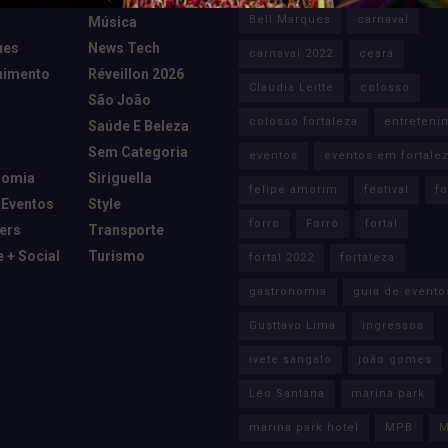
Bell Marques
carnaval
Música
ues
News Tech
carnaval 2022
ceará
nimento
Réveillon 2026
Claudia Leitte
colosso
São João
colosso fortaleza
entreteni
Saúde E Beleza
Sem Categoria
eventos
eventos em fortale
nomia
Siriguella
felipe amorim
festival
fo
 Eventos
Style
forro
Forró
fortal
cers
Transporte
e + Social
Turismo
fortal 2022
fortaleza
gastronomia
guia de evento
Gusttavo Lima
ingressos
ivete sangalo
joão gomes
Léo Santana
marina park
marina park hotel
MPB
M