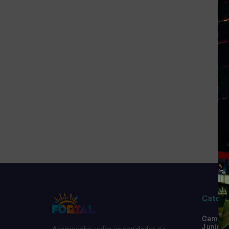
Catego
Camarot
Junino