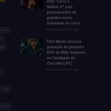
DVD “Forró e
Mulher II” com
participações de
grandes vozes
femininas do forró
6 DE AGOSTO DE 2026
mento
za
Elite Music anuncia
gravação do primeiro
lia
DVD de Willy Vaqueiro
na Cavalgada do
Chocalho (PE)
6 DE AGOSTO DE 2026
s
Live
úsica