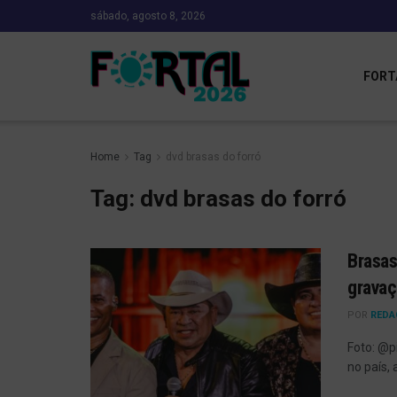
sábado, agosto 8, 2026
FORT
Home
Tag
dvd brasas do forró
Tag:
dvd brasas do forró
Brasas
gravaç
POR
REDA
Foto: @p
no país,