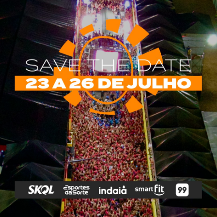
rias
Tags
e Vip
Marketing E
Anitta
Axé
Banda Eva
Negócios