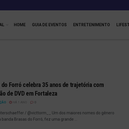
AL
HOME
GUIA DE EVENTOS
ENTRETENIMENTO
LIFES
 do Forró celebra 35 anos de trajetória com
ão de DVD em Fortaleza
ÇÃO
HÁ 1 ANO
0
iterschaeffer / @victtorm__ Um dos maiores nomes do gênero
 a banda Brasas do Forró, fez uma grande ...