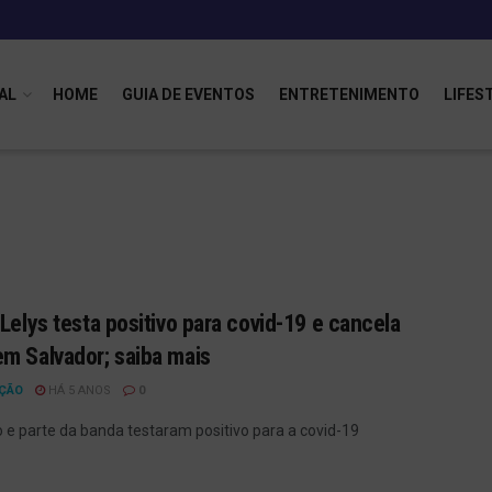
AL
HOME
GUIA DE EVENTOS
ENTRETENIMENTO
LIFES
 Lelys testa positivo para covid-19 e cancela
m Salvador; saiba mais
ÇÃO
HÁ 5 ANOS
0
o e parte da banda testaram positivo para a covid-19