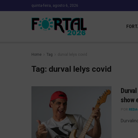
quinta-feira, agosto 6, 2026
FORT
Home
Tag
durval lelys covid
Tag:
durval lelys covid
Durval
show e
POR
REDA
Durvalin