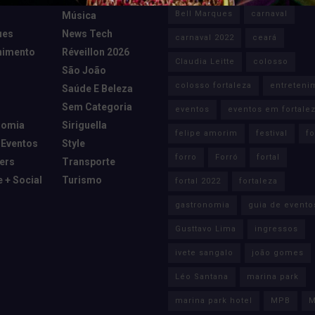
Bell Marques
carnaval
Música
ues
News Tech
carnaval 2022
ceará
nimento
Réveillon 2026
Claudia Leitte
colosso
São João
colosso fortaleza
entreteni
Saúde E Beleza
Sem Categoria
eventos
eventos em fortale
nomia
Siriguella
felipe amorim
festival
fo
 Eventos
Style
forro
Forró
fortal
cers
Transporte
e + Social
Turismo
fortal 2022
fortaleza
gastronomia
guia de evento
Gusttavo Lima
ingressos
ivete sangalo
joão gomes
Léo Santana
marina park
marina park hotel
MPB
M