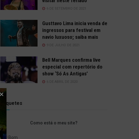
visitar neste feriado
6 DE SETEMBRO DE 2021
Gusttavo Lima inicia venda de
ingressos para festival em
navio luxuoso; saiba mais
9 DE JULHO DE 2021
Bell Marques confirma live
especial com repertório do
show ‘Só As Antigas’
6 DE ABRIL DE 2020
Enquetes
Como está o meu site?
Bom