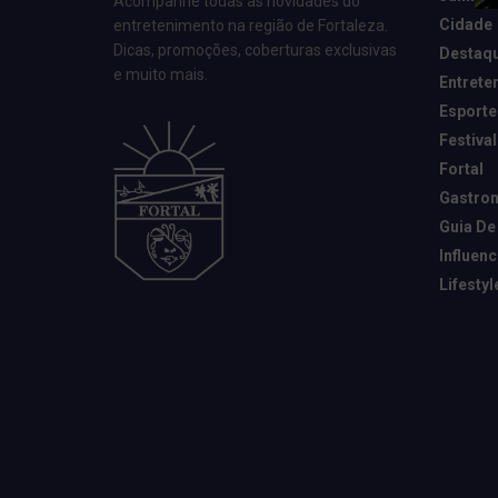
Acompanhe todas as novidades do
Cidade
entretenimento na região de Fortaleza.
Dicas, promoções, coberturas exclusivas
Destaq
e muito mais.
Entrete
Esporte
Festival
Fortal
Gastro
Guia De
Influen
Lifestyl