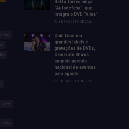
Raffa Torres lança
“Autodefesa”, que
integra o DVD “Alma”
5 DE AGOSTO DE 2026
Com foco em
mento
grandes labels e
za
gravações de DVDs,
Camarote Shows
lia
anuncia agenda
nacional de eventos
para agosto
5 DE AGOSTO DE 2026
s
Live
úsica