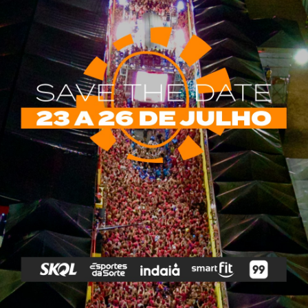
rias
Tags
e Vip
Marketing E
Anitta
Axé
Banda Eva
Negócios