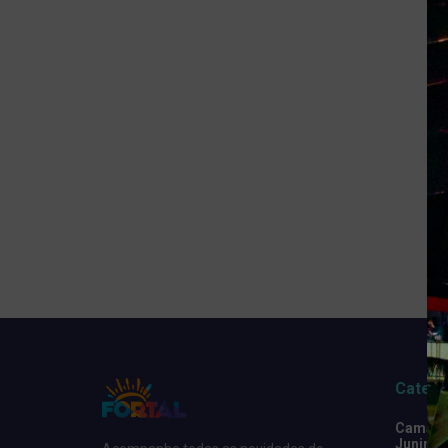
Catego
Camarot
Junino