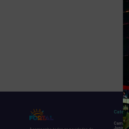
Catego
Camarot
Junino