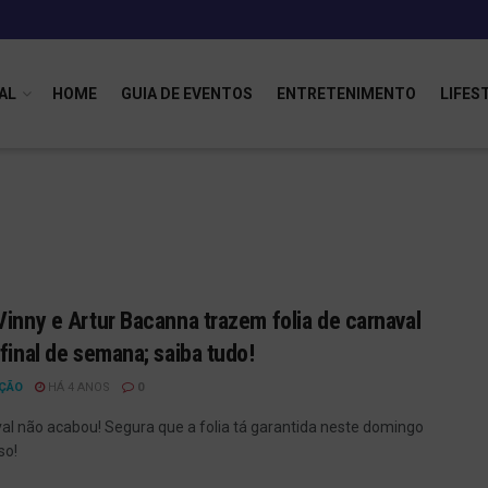
AL
HOME
GUIA DE EVENTOS
ENTRETENIMENTO
LIFES
Vinny e Artur Bacanna trazem folia de carnaval
 final de semana; saiba tudo!
ÇÃO
HÁ 4 ANOS
0
al não acabou! Segura que a folia tá garantida neste domingo
so!