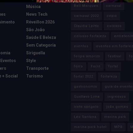
Bell Marques
carnaval
Música
ues
News Tech
carnaval 2022
ceará
nimento
Réveillon 2026
Claudia Leitte
colosso
São João
colosso fortaleza
entreteni
Saúde E Beleza
Sem Categoria
eventos
eventos em fortale
nomia
Siriguella
felipe amorim
festival
fo
 Eventos
Style
forro
Forró
fortal
cers
Transporte
e + Social
Turismo
fortal 2022
fortaleza
gastronomia
guia de evento
Gusttavo Lima
ingressos
ivete sangalo
joão gomes
Léo Santana
marina park
marina park hotel
MPB
M