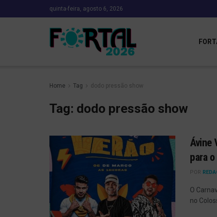
quinta-feira, agosto 6, 2026
FORT
Home
Tag
dodo pressão show
Tag:
dodo pressão show
Ávine 
para o
POR
REDA
O Carnav
no Colos