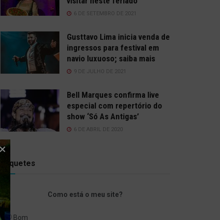
visitar neste feriado
6 DE SETEMBRO DE 2021
Gusttavo Lima inicia venda de
ingressos para festival em
navio luxuoso; saiba mais
9 DE JULHO DE 2021
Bell Marques confirma live
especial com repertório do
show ‘Só As Antigas’
6 DE ABRIL DE 2020
Enquetes
Como está o meu site?
Bom