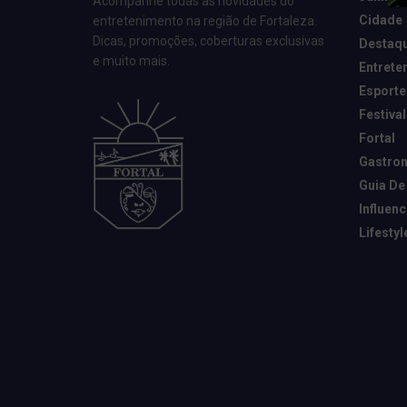
Acompanhe todas as novidades do
Cidade
entretenimento na região de Fortaleza.
Dicas, promoções, coberturas exclusivas
Destaq
e muito mais.
Entrete
Esporte
Festival
Fortal
Gastro
Guia De
Influen
Lifestyl