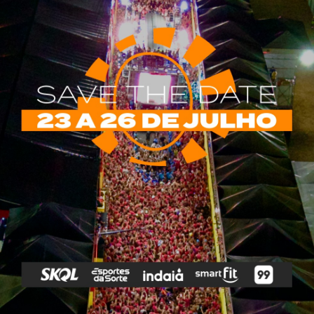
rias
Tags
e Vip
Marketing E
Anitta
Axé
Banda Eva
Negócios