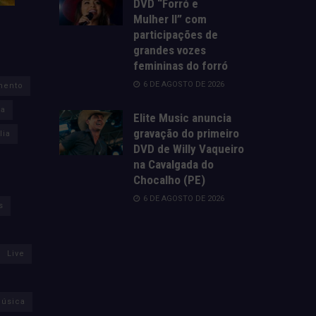
DVD “Forró e
Mulher II” com
participações de
grandes vozes
femininas do forró
6 DE AGOSTO DE 2026
mento
za
Elite Music anuncia
gravação do primeiro
lia
DVD de Willy Vaqueiro
na Cavalgada do
Chocalho (PE)
6 DE AGOSTO DE 2026
s
Live
úsica