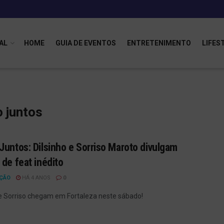
AL
HOME
GUIA DE EVENTOS
ENTRETENIMENTO
LIFES
o juntos
Juntos: Dilsinho e Sorriso Maroto divulgam
 de feat inédito
ÇÃO
HÁ 4 ANOS
0
 e Sorriso chegam em Fortaleza neste sábado!