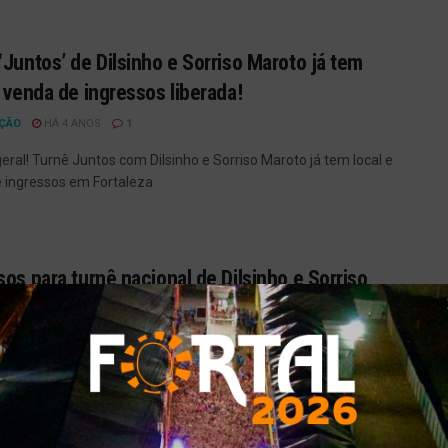
‘Juntos’ de Dilsinho e Sorriso Maroto já tem
e venda de ingressos liberada!
ÇÃO
HÁ 4 ANOS
1
geral! Turnê Juntos com Dilsinho e Sorriso Maroto já tem local e
 ingressos em Fortaleza
sos para turnê nacional de Dilsinho e Sorriso
 abrem nesta terça-feira (15)
ÇÃO
HÁ 4 ANOS
10
 os lencinhos que a turnê mais romântico do pagode está
o!