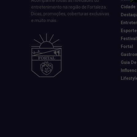
Acompanhe todas as novidades do
Cidade
entretenimento na região de Fortaleza.
Dicas, promoções, coberturas exclusivas
Destaq
e muito mais.
Entrete
Esporte
Festival
Fortal
Gastro
Guia De
Influen
Lifestyl