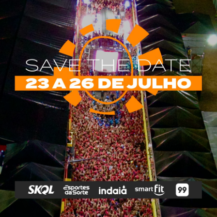
ho e Sorriso Maroto fazem show juntos em
eza; saiba quando!
ÇÃO
HÁ 4 ANOS
0
s do pagode se juntam pela primeira vez em turnê pelo Brasil
o Carnaval!
rias
Tags
e Vip
Marketing E
Anitta
Axé
Banda Eva
Negócios