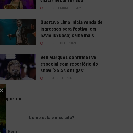
visitar neste feriado
6 DE SETEMBRO DE 2021
Gusttavo Lima inicia venda de
ingressos para festival em
navio luxuoso; saiba mais
9 DE JULHO DE 2021
Bell Marques confirma live
especial com repertório do
show ‘Só As Antigas’
6 DE ABRIL DE 2020
Enquetes
Como está o meu site?
Bom