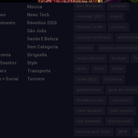
Bell Marques
carnaval
Música
ues
News Tech
carnaval 2022
ceará
nimento
Réveillon 2026
Claudia Leitte
colosso
São João
colosso fortaleza
entreteni
Saúde E Beleza
Sem Categoria
eventos
eventos em fortale
nomia
Siriguella
felipe amorim
festival
fo
 Eventos
Style
forro
Forró
fortal
cers
Transporte
e + Social
Turismo
fortal 2022
fortaleza
gastronomia
guia de evento
Gusttavo Lima
ingressos
ivete sangalo
joão gomes
Léo Santana
marina park
marina park hotel
MPB
M