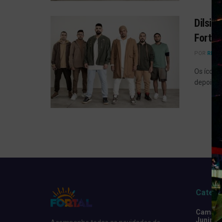
Dilsin
Fortal
POR
REDA
Os ícone
depois d
Catego
Camarot
Junino