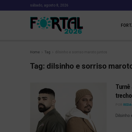
sábado, agosto 8, 2026
FORT
Home
Tag
dilsinho e sorriso maroto juntos
Tag:
dilsinho e sorriso marot
Turnê 
trecho
POR
REDA
Dilsinho