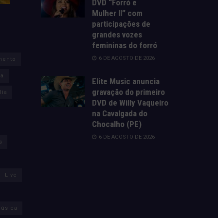
DVD “Forró e
Mulher II” com
participações de
grandes vozes
femininas do forró
6 DE AGOSTO DE 2026
mento
za
Elite Music anuncia
gravação do primeiro
lia
DVD de Willy Vaqueiro
na Cavalgada do
Chocalho (PE)
6 DE AGOSTO DE 2026
s
Live
úsica