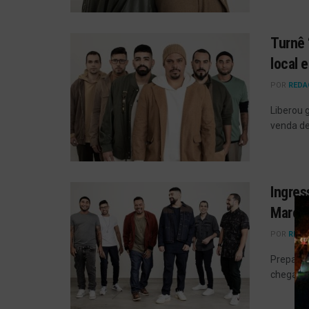
Turnê 
local 
POR
REDA
Liberou 
venda de
Ingres
Maroto
POR
REDA
Preparem
chegand