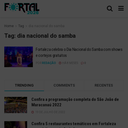
Home
Tag
dia nacional do samba
Tag:
dia nacional do samba
Fortaleza celebra o Dia Nacional do Samba com shows
e cortejos gratuitos
POR
REDAÇÃO
HÁ 8 MESES
0
TRENDING
COMMENTS
RECENTES
Confira a programação completa do São João de
Maracanaú 2022
19 DE JULHO DE 2022
Confira 5 restaurantes temáticos em Fortaleza