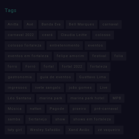
Tags
Anitta
Axé
Banda Eva
Bell Marques
carnaval
carnaval 2022
ceará
Claudia Leitte
colosso
colosso fortaleza
entretenimento
eventos
eventos em fortaleza
felipe amorim
festival
folia
forro
Forró
fortal
fortal 2022
fortaleza
gastronomia
guia de eventos
Gusttavo Lima
ingressos
ivete sangalo
joão gomes
Live
Léo Santana
marina park
marina park hotel
MPB
Música
nattan
Pagode
piseiro
pré-carnaval
samba
Sertanejo
show
shows em fortaleza
taty girl
Wesley Safadão
Xand Avião
zé vaqueiro