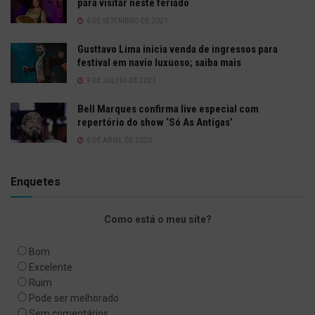
para visitar neste feriado
6 DE SETEMBRO DE 2021
Gusttavo Lima inicia venda de ingressos para
festival em navio luxuoso; saiba mais
9 DE JULHO DE 2021
Bell Marques confirma live especial com
repertório do show ‘Só As Antigas’
6 DE ABRIL DE 2020
Enquetes
Como está o meu site?
Bom
Excelente
Ruim
Pode ser melhorado
Sem comentários