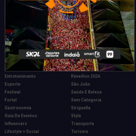
Categorias
Camarote Vip Junino
Marketing E Negócios
Cidade
Música
Destaques
News Tech
Entretenimento
Réveillon 2026
Esporte
São João
Festival
Saúde E Beleza
Fortal
Sem Categoria
Gastronomia
Siriguella
Guia De Eventos
Style
Influencers
Transporte
Lifestyle + Social
Turismo