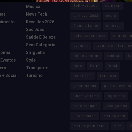
Bell Marques
carnaval
Música
ues
News Tech
carnaval 2022
ceará
nimento
Réveillon 2026
Claudia Leitte
colosso
São João
colosso fortaleza
entreteni
Saúde E Beleza
Sem Categoria
eventos
eventos em fortale
nomia
Siriguella
felipe amorim
festival
fo
 Eventos
Style
forro
Forró
fortal
cers
Transporte
e + Social
Turismo
fortal 2022
fortaleza
gastronomia
guia de evento
Gusttavo Lima
ingressos
ivete sangalo
joão gomes
Léo Santana
marina park
marina park hotel
MPB
M