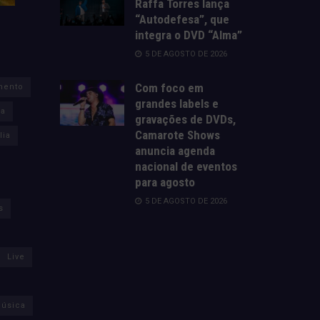
Raffa Torres lança
“Autodefesa”, que
integra o DVD “Alma”
5 DE AGOSTO DE 2026
Com foco em
mento
grandes labels e
za
gravações de DVDs,
Camarote Shows
lia
anuncia agenda
nacional de eventos
para agosto
5 DE AGOSTO DE 2026
s
Live
úsica