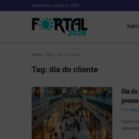
quinta-feira, agosto 6, 2026
FORT
Home
Tag
dia do cliente
Tag:
dia do cliente
Dia do
promoç
POR
REDA
Como uma
comemora