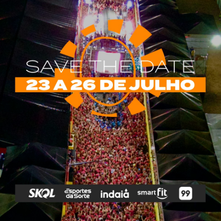
rias
Tags
e Vip
Marketing E
Anitta
Axé
Banda Eva
Negócios