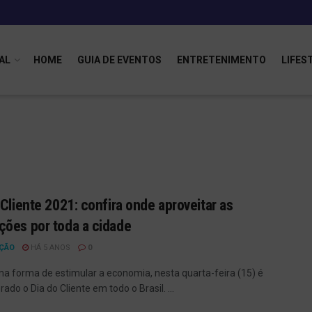
AL
HOME
GUIA DE EVENTOS
ENTRETENIMENTO
LIFES
 Cliente 2021: confira onde aproveitar as
ões por toda a cidade
ÇÃO
HÁ 5 ANOS
0
 forma de estimular a economia, nesta quarta-feira (15) é
do o Dia do Cliente em todo o Brasil. ...