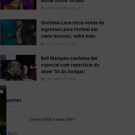
visitar neste feriado
6 DE SETEMBRO DE 2021
Gusttavo Lima inicia venda de
ingressos para festival em
navio luxuoso; saiba mais
9 DE JULHO DE 2021
Bell Marques confirma live
especial com repertório do
show ‘Só As Antigas’
6 DE ABRIL DE 2020
Enquetes
Como está o meu site?
Bom