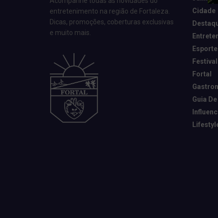
Acompanhe todas as novidades do
Cidade
entretenimento na região de Fortaleza.
Dicas, promoções, coberturas exclusivas
Destaq
e muito mais.
Entrete
Esporte
Festival
Fortal
Gastro
Guia De
Influen
Lifestyl