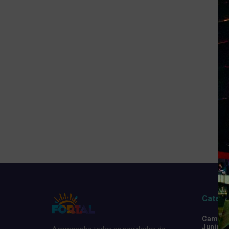
Catego
Camarot
Junino