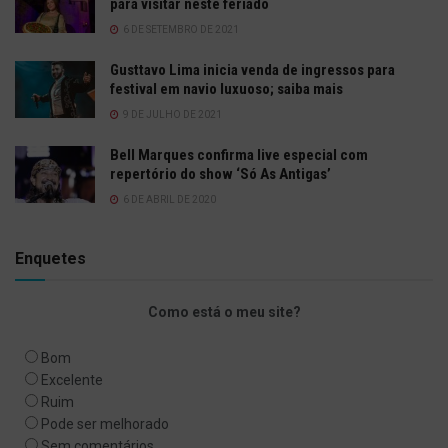
para visitar neste feriado
6 DE SETEMBRO DE 2021
Gusttavo Lima inicia venda de ingressos para
festival em navio luxuoso; saiba mais
9 DE JULHO DE 2021
Bell Marques confirma live especial com
repertório do show ‘Só As Antigas’
6 DE ABRIL DE 2020
Enquetes
Como está o meu site?
Bom
Excelente
Ruim
Pode ser melhorado
Sem comentários