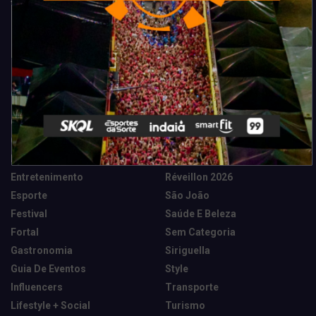
Categorias
Camarote Vip Junino
Marketing E Negócios
Cidade
Música
Destaques
News Tech
Entretenimento
Réveillon 2026
Esporte
São João
Festival
Saúde E Beleza
Fortal
Sem Categoria
Gastronomia
Siriguella
Guia De Eventos
Style
Influencers
Transporte
Lifestyle + Social
Turismo