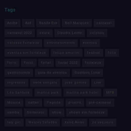
Tags
Anitta
Axé
Banda Eva
Bell Marques
carnaval
carnaval 2022
ceará
Claudia Leitte
colosso
colosso fortaleza
entretenimento
eventos
eventos em fortaleza
felipe amorim
festival
folia
forro
Forró
fortal
fortal 2022
fortaleza
gastronomia
guia de eventos
Gusttavo Lima
ingressos
ivete sangalo
joão gomes
Live
Léo Santana
marina park
marina park hotel
MPB
Música
nattan
Pagode
piseiro
pré-carnaval
samba
Sertanejo
show
shows em fortaleza
taty girl
Wesley Safadão
Xand Avião
zé vaqueiro