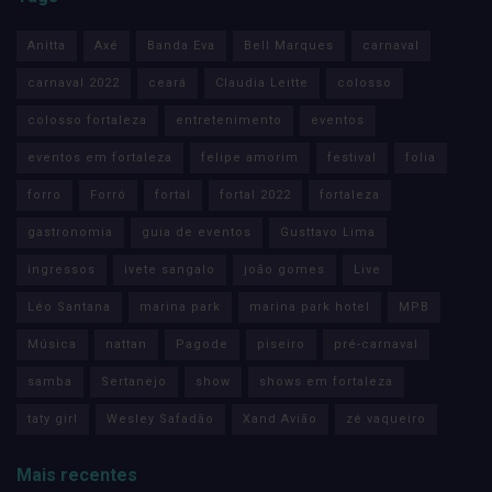
Anitta
Axé
Banda Eva
Bell Marques
carnaval
carnaval 2022
ceará
Claudia Leitte
colosso
colosso fortaleza
entretenimento
eventos
eventos em fortaleza
felipe amorim
festival
folia
forro
Forró
fortal
fortal 2022
fortaleza
gastronomia
guia de eventos
Gusttavo Lima
ingressos
ivete sangalo
joão gomes
Live
Léo Santana
marina park
marina park hotel
MPB
Música
nattan
Pagode
piseiro
pré-carnaval
samba
Sertanejo
show
shows em fortaleza
taty girl
Wesley Safadão
Xand Avião
zé vaqueiro
Mais recentes