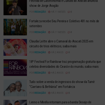
Festival de Gastronomia e Cultura do Aracati anuncia
show de Jorge Aragão
POR
REDAÇÃO
HÁ 11 MESES
0
Fortaleza recebe Seu Pereira e Coletivo 401 no mês de
setembro
POR
REDAÇÃO
HÁ 11 MESES
0
Claudia Leitte abre o Carnaval do Aracati 2025 em
circuito de trios elétricos; saiba mais
POR
REDAÇÃO
HÁ 2 ANOS
0
18º Festival For Rainbow traz programação gratuita que
celebra diversidades do Ceará e do mundo; saiba mais
POR
REDAÇÃO
HÁ 2 ANOS
0
Tudo sobre a venda de ingressos do show da Turnê
“Caetano & Bethânia” em Fortaleza
POR
REDAÇÃO
HÁ 2 ANOS
0
Lenno e Mirella retornam para a banda Desejo de