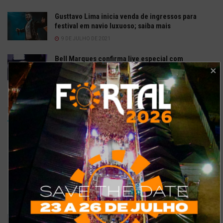
Gusttavo Lima inicia venda de ingressos para
festival em navio luxuoso; saiba mais
9 DE JULHO DE 2021
Bell Marques confirma live especial com
repertório do show ‘Só As Antigas’
6 DE ABRIL DE 2020
Enquetes
Como está o meu site?
Bom
Excelente
Ruim
Pode ser melhorado
Sem comentários