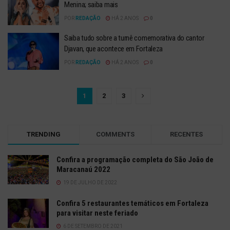
Menina; saiba mais
POR
REDAÇÃO
HÁ 2 ANOS
0
Saiba tudo sobre a turnê comemorativa do cantor
Djavan, que acontece em Fortaleza
POR
REDAÇÃO
HÁ 2 ANOS
0
1
2
3
TRENDING
COMMENTS
RECENTES
Confira a programação completa do São João de
Maracanaú 2022
19 DE JULHO DE 2022
Confira 5 restaurantes temáticos em Fortaleza
para visitar neste feriado
6 DE SETEMBRO DE 2021