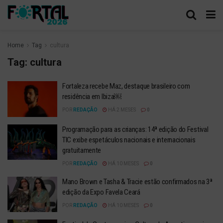
Home
Tag
cultura
Tag:
cultura
Fortaleza recebe Maz, destaque brasileiro com
residência em Ibiza￼
POR
REDAÇÃO
HÁ 2 MESES
0
Programação para as crianças: 14ª edição do Festival
TIC exibe espetáculos nacionais e internacionais
gratuitamente
POR
REDAÇÃO
HÁ 10 MESES
0
Mano Brown e Tasha & Tracie estão confirmados na 3ª
edição da Expo Favela Ceará
POR
REDAÇÃO
HÁ 10 MESES
0