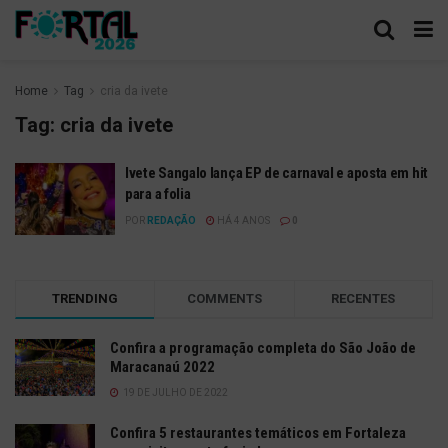
Home
Tag
cria da ivete
Tag:
cria da ivete
Ivete Sangalo lança EP de carnaval e aposta em hit
para a folia
POR
REDAÇÃO
HÁ 4 ANOS
0
TRENDING
COMMENTS
RECENTES
Confira a programação completa do São João de
Maracanaú 2022
19 DE JULHO DE 2022
Confira 5 restaurantes temáticos em Fortaleza