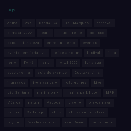
Tags
Anitta
Axé
Banda Eva
Bell Marques
carnaval
carnaval 2022
ceará
Claudia Leitte
colosso
colosso fortaleza
entretenimento
eventos
eventos em fortaleza
felipe amorim
festival
folia
forro
Forró
fortal
fortal 2022
fortaleza
gastronomia
guia de eventos
Gusttavo Lima
ingressos
ivete sangalo
joão gomes
Live
Léo Santana
marina park
marina park hotel
MPB
Música
nattan
Pagode
piseiro
pré-carnaval
samba
Sertanejo
show
shows em fortaleza
taty girl
Wesley Safadão
Xand Avião
zé vaqueiro