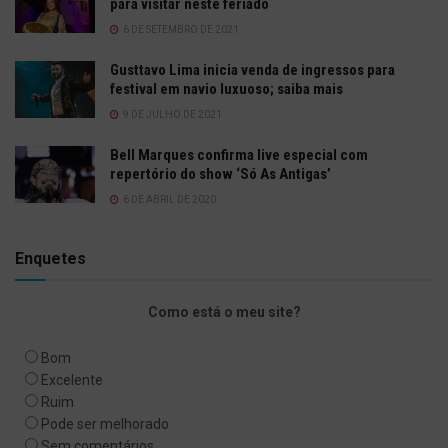
para visitar neste feriado
6 DE SETEMBRO DE 2021
Gusttavo Lima inicia venda de ingressos para
festival em navio luxuoso; saiba mais
9 DE JULHO DE 2021
Bell Marques confirma live especial com
repertório do show ‘Só As Antigas’
6 DE ABRIL DE 2020
Enquetes
Como está o meu site?
Bom
Excelente
Ruim
Pode ser melhorado
Sem comentários