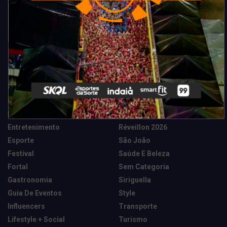
Categorias
Camarote Vip Junino
Marketing E Negócios
Cidade
Música
Destaques
News Tech
Entretenimento
Réveillon 2026
Esporte
São João
Festival
Saúde E Beleza
Fortal
Sem Categoria
Gastronomia
Siriguella
Guia De Eventos
Style
Influencers
Transporte
Lifestyle + Social
Turismo