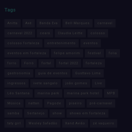
Tags
Anitta
Axé
Banda Eva
Bell Marques
carnaval
carnaval 2022
ceará
Claudia Leitte
colosso
colosso fortaleza
entretenimento
eventos
eventos em fortaleza
felipe amorim
festival
folia
forro
Forró
fortal
fortal 2022
fortaleza
gastronomia
guia de eventos
Gusttavo Lima
ingressos
ivete sangalo
joão gomes
Live
Léo Santana
marina park
marina park hotel
MPB
Música
nattan
Pagode
piseiro
pré-carnaval
samba
Sertanejo
show
shows em fortaleza
taty girl
Wesley Safadão
Xand Avião
zé vaqueiro