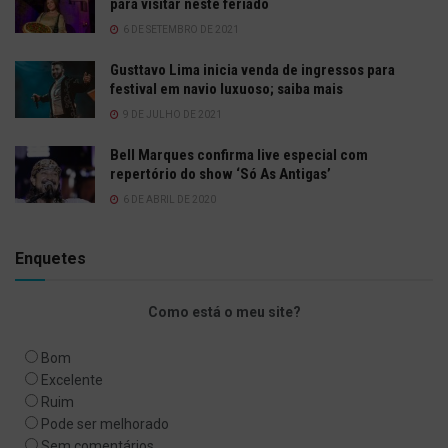
para visitar neste feriado
6 DE SETEMBRO DE 2021
Gusttavo Lima inicia venda de ingressos para
festival em navio luxuoso; saiba mais
9 DE JULHO DE 2021
Bell Marques confirma live especial com
repertório do show ‘Só As Antigas’
6 DE ABRIL DE 2020
Enquetes
Como está o meu site?
Bom
Excelente
Ruim
Pode ser melhorado
Sem comentários