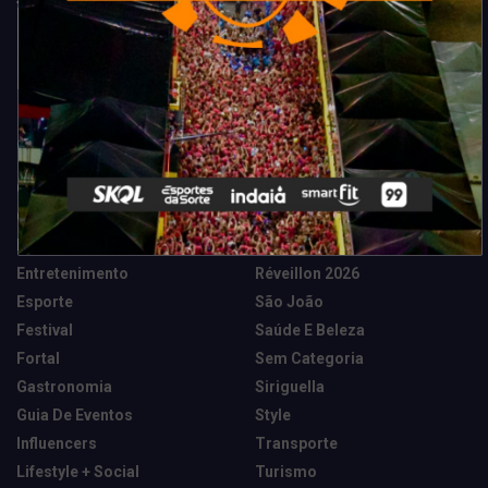
Categorias
Camarote Vip Junino
Marketing E Negócios
Cidade
Música
Destaques
News Tech
Entretenimento
Réveillon 2026
Esporte
São João
Festival
Saúde E Beleza
Fortal
Sem Categoria
Gastronomia
Siriguella
Guia De Eventos
Style
Influencers
Transporte
Lifestyle + Social
Turismo