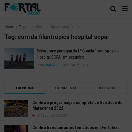
Home
Tag
corrida filantrópica hospital sopai
Tag:
corrida filantrópica hospital sopai
Saiba como participar da 1ª Corrida Filantrópica do
Hospital SOPAI em dezembro
POR
REDAÇÃO
HÁ 9 MESES
0
TRENDING
COMMENTS
RECENTES
Confira a programação completa do São João de
Maracanaú 2022
19 DE JULHO DE 2022
Confira 5 restaurantes temáticos em Fortaleza