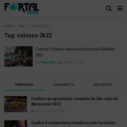
Home
Tag
colosso 2k22
Tag:
colosso 2k22
Colosso Fortaleza anuncia atrações para Réveillon
2022
POR
REDAÇÃO
HÁ 5 ANOS
0
TRENDING
COMMENTS
RECENTES
Confira a programação completa do São João de
Maracanaú 2022
19 DE JULHO DE 2022
Confira 5 restaurantes temáticos em Fortaleza