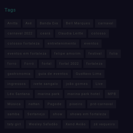
Tags
Anitta
Axé
Banda Eva
Bell Marques
carnaval
carnaval 2022
ceará
Claudia Leitte
colosso
colosso fortaleza
entretenimento
eventos
eventos em fortaleza
felipe amorim
festival
folia
forro
Forró
fortal
fortal 2022
fortaleza
gastronomia
guia de eventos
Gusttavo Lima
ingressos
ivete sangalo
joão gomes
Live
Léo Santana
marina park
marina park hotel
MPB
Música
nattan
Pagode
piseiro
pré-carnaval
samba
Sertanejo
show
shows em fortaleza
taty girl
Wesley Safadão
Xand Avião
zé vaqueiro