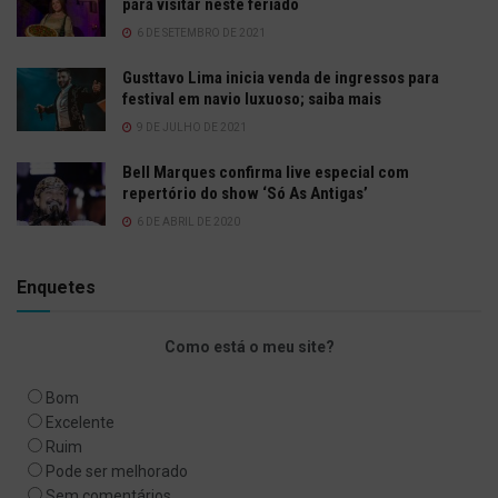
para visitar neste feriado
6 DE SETEMBRO DE 2021
Gusttavo Lima inicia venda de ingressos para
festival em navio luxuoso; saiba mais
9 DE JULHO DE 2021
Bell Marques confirma live especial com
repertório do show ‘Só As Antigas’
6 DE ABRIL DE 2020
Enquetes
Como está o meu site?
Bom
Excelente
Ruim
Pode ser melhorado
Sem comentários