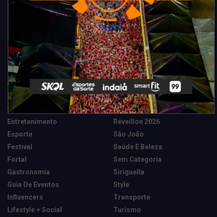
Categorias
Camarote Vip Junino
Marketing E Negócios
Cidade
Música
Destaques
News Tech
Entretenimento
Réveillon 2026
Esporte
São João
Festival
Saúde E Beleza
Fortal
Sem Categoria
Gastronomia
Siriguella
Guia De Eventos
Style
Influencers
Transporte
Lifestyle + Social
Turismo