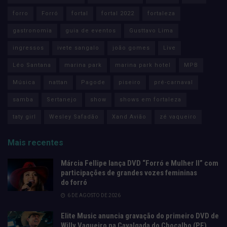
forro
Forró
fortal
fortal 2022
fortaleza
gastronomia
guia de eventos
Gusttavo Lima
ingressos
ivete sangalo
joão gomes
Live
Léo Santana
marina park
marina park hotel
MPB
Música
nattan
Pagode
piseiro
pré-carnaval
samba
Sertanejo
show
shows em fortaleza
taty girl
Wesley Safadão
Xand Avião
zé vaqueiro
Mais recentes
Márcia Fellipe lança DVD “Forró e Mulher II” com
participações de grandes vozes femininas
do forró
6 DE AGOSTO DE 2026
Elite Music anuncia gravação do primeiro DVD de
Willy Vaqueiro na Cavalgada do Chocalho (PE)