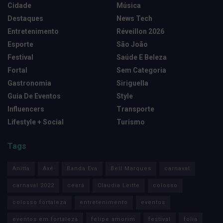
Cidade
Música
Destaques
News Tech
Entretenimento
Réveillon 2026
Esporte
São João
Festival
Saúde E Beleza
Fortal
Sem Categoria
Gastronomia
Siriguella
Guia De Eventos
Style
Influencers
Transporte
Lifestyle + Social
Turismo
Tags
Anitta
Axé
Banda Eva
Bell Marques
carnaval
carnaval 2022
ceará
Claudia Leitte
colosso
colosso fortaleza
entretenimento
eventos
eventos em fortaleza
felipe amorim
festival
folia