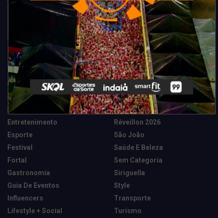
Categorias
Camarote Vip Junino
Marketing E Negócios
Cidade
Música
Destaques
News Tech
Entretenimento
Réveillon 2026
Esporte
São João
Festival
Saúde E Beleza
Fortal
Sem Categoria
Gastronomia
Siriguella
Guia De Eventos
Style
Influencers
Transporte
Lifestyle + Social
Turismo