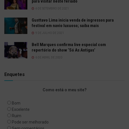
para visitar neste feriado
6 DE SETEMBRO DE 2021
Gusttavo Lima inicia venda de ingressos para
festival em navio luxuoso; saiba mais
9 DE JULHO DE 2021
Bell Marques confirma live especial com
repertório do show ‘Só As Antigas’
6 DE ABRIL DE 2020
Enquetes
Como está o meu site?
Bom
Excelente
Ruim
Pode ser melhorado
Sem comentários