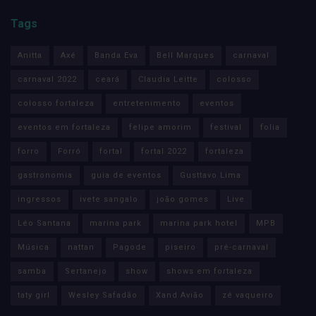
Tags
Anitta
Axé
Banda Eva
Bell Marques
carnaval
carnaval 2022
ceará
Claudia Leitte
colosso
colosso fortaleza
entretenimento
eventos
eventos em fortaleza
felipe amorim
festival
folia
forro
Forró
fortal
fortal 2022
fortaleza
gastronomia
guia de eventos
Gusttavo Lima
ingressos
ivete sangalo
joão gomes
Live
Léo Santana
marina park
marina park hotel
MPB
Música
nattan
Pagode
piseiro
pré-carnaval
samba
Sertanejo
show
shows em fortaleza
taty girl
Wesley Safadão
Xand Avião
zé vaqueiro