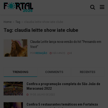
Home
Tag
claudia leitte show iate clube
Tag:
claudia leitte show iate clube
Claudia Leitte lança nova versão do hit “Pensando em
Você”
POR
REDAÇÃO
HÁ 4 ANOS
0
TRENDING
COMMENTS
RECENTES
Confira a programação completa do São João de
Maracanaú 2022
19 DE JULHO DE 2022
Confira 5 restaurantes temáticos em Fortaleza