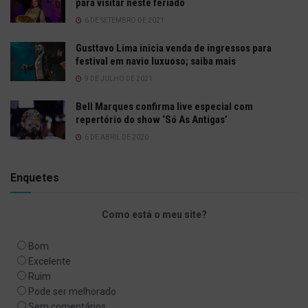
para visitar neste feriado
6 DE SETEMBRO DE 2021
Gusttavo Lima inicia venda de ingressos para
festival em navio luxuoso; saiba mais
9 DE JULHO DE 2021
Bell Marques confirma live especial com
repertório do show ‘Só As Antigas’
6 DE ABRIL DE 2020
Enquetes
Como está o meu site?
Bom
Excelente
Ruim
Pode ser melhorado
Sem comentários