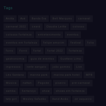
Tags
Anitta
Axé
Banda Eva
Bell Marques
carnaval
carnaval 2022
ceará
Claudia Leitte
colosso
colosso fortaleza
entretenimento
eventos
eventos em fortaleza
felipe amorim
festival
folia
forro
Forró
fortal
fortal 2022
fortaleza
gastronomia
guia de eventos
Gusttavo Lima
ingressos
ivete sangalo
joão gomes
Live
Léo Santana
marina park
marina park hotel
MPB
Música
nattan
Pagode
piseiro
pré-carnaval
samba
Sertanejo
show
shows em fortaleza
taty girl
Wesley Safadão
Xand Avião
zé vaqueiro