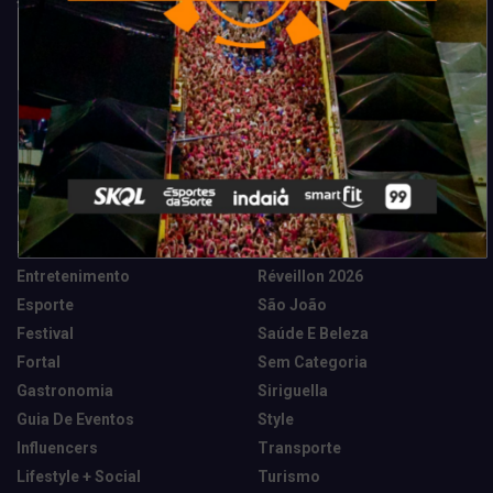
Categorias
Camarote Vip Junino
Marketing E Negócios
Cidade
Música
Destaques
News Tech
Entretenimento
Réveillon 2026
Esporte
São João
Festival
Saúde E Beleza
Fortal
Sem Categoria
Gastronomia
Siriguella
Guia De Eventos
Style
Influencers
Transporte
Lifestyle + Social
Turismo