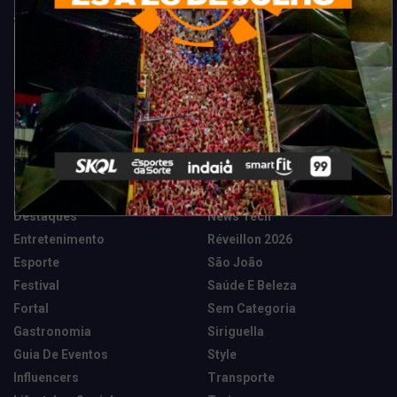
Categorias
Camarote Vip Junino
Marketing E Negócios
Cidade
Música
Destaques
News Tech
Entretenimento
Réveillon 2026
Esporte
São João
Festival
Saúde E Beleza
Fortal
Sem Categoria
Gastronomia
Siriguella
Guia De Eventos
Style
Influencers
Transporte