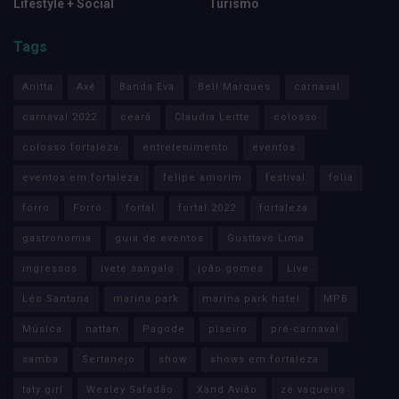
Lifestyle + Social
Turismo
Tags
Anitta
Axé
Banda Eva
Bell Marques
carnaval
carnaval 2022
ceará
Claudia Leitte
colosso
colosso fortaleza
entretenimento
eventos
eventos em fortaleza
felipe amorim
festival
folia
forro
Forró
fortal
fortal 2022
fortaleza
gastronomia
guia de eventos
Gusttavo Lima
ingressos
ivete sangalo
joão gomes
Live
Léo Santana
marina park
marina park hotel
MPB
Música
nattan
Pagode
piseiro
pré-carnaval
samba
Sertanejo
show
shows em fortaleza
taty girl
Wesley Safadão
Xand Avião
zé vaqueiro