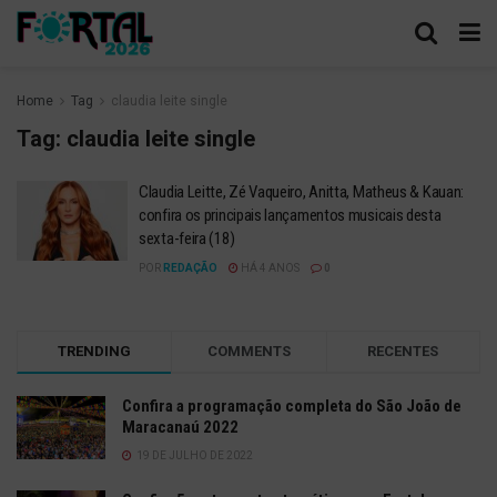
Home
Tag
claudia leite single
Tag:
claudia leite single
Claudia Leitte, Zé Vaqueiro, Anitta, Matheus & Kauan:
confira os principais lançamentos musicais desta
sexta-feira (18)
POR
REDAÇÃO
HÁ 4 ANOS
0
TRENDING
COMMENTS
RECENTES
Confira a programação completa do São João de
Maracanaú 2022
19 DE JULHO DE 2022