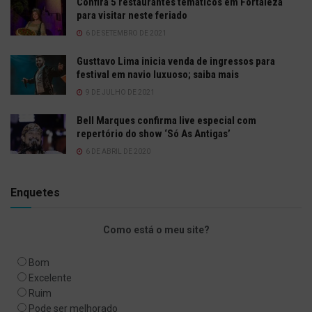
Confira 5 restaurantes temáticos em Fortaleza
para visitar neste feriado
6 DE SETEMBRO DE 2021
Gusttavo Lima inicia venda de ingressos para
festival em navio luxuoso; saiba mais
9 DE JULHO DE 2021
Bell Marques confirma live especial com
repertório do show ‘Só As Antigas’
6 DE ABRIL DE 2020
Enquetes
Como está o meu site?
Bom
Excelente
Ruim
Pode ser melhorado