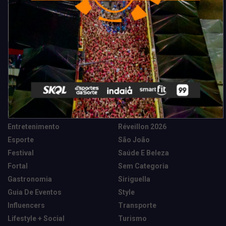
Categorias
Camarote Vip Junino
Marketing E Negócios
Cidade
Música
Destaques
News Tech
Entretenimento
Réveillon 2026
Esporte
São João
Festival
Saúde E Beleza
Fortal
Sem Categoria
Gastronomia
Siriguella
Guia De Eventos
Style
Influencers
Transporte
Lifestyle + Social
Turismo