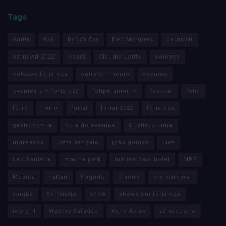
Tags
Anitta
Axé
Banda Eva
Bell Marques
carnaval
carnaval 2022
ceará
Claudia Leitte
colosso
colosso fortaleza
entretenimento
eventos
eventos em fortaleza
felipe amorim
festival
folia
forro
Forró
fortal
fortal 2022
fortaleza
gastronomia
guia de eventos
Gusttavo Lima
ingressos
ivete sangalo
joão gomes
Live
Léo Santana
marina park
marina park hotel
MPB
Música
nattan
Pagode
piseiro
pré-carnaval
samba
Sertanejo
show
shows em fortaleza
taty girl
Wesley Safadão
Xand Avião
zé vaqueiro