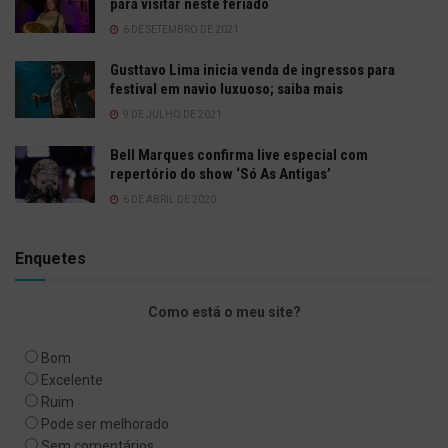
para visitar neste feriado
6 DE SETEMBRO DE 2021
Gusttavo Lima inicia venda de ingressos para
festival em navio luxuoso; saiba mais
9 DE JULHO DE 2021
Bell Marques confirma live especial com
repertório do show ‘Só As Antigas’
6 DE ABRIL DE 2020
Enquetes
Como está o meu site?
Bom
Excelente
Ruim
Pode ser melhorado
Sem comentários