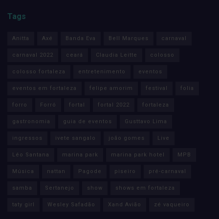
Tags
Anitta
Axé
Banda Eva
Bell Marques
carnaval
carnaval 2022
ceará
Claudia Leitte
colosso
colosso fortaleza
entretenimento
eventos
eventos em fortaleza
felipe amorim
festival
folia
forro
Forró
fortal
fortal 2022
fortaleza
gastronomia
guia de eventos
Gusttavo Lima
ingressos
ivete sangalo
joão gomes
Live
Léo Santana
marina park
marina park hotel
MPB
Música
nattan
Pagode
piseiro
pré-carnaval
samba
Sertanejo
show
shows em fortaleza
taty girl
Wesley Safadão
Xand Avião
zé vaqueiro