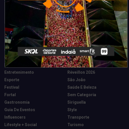
Categorias
Camarote Vip Junino
Marketing E Negócios
Cidade
Música
Destaques
News Tech
Entretenimento
Réveillon 2026
Esporte
São João
Festival
Saúde E Beleza
Fortal
Sem Categoria
Gastronomia
Siriguella
Guia De Eventos
Style
Influencers
Transporte
Lifestyle + Social
Turismo