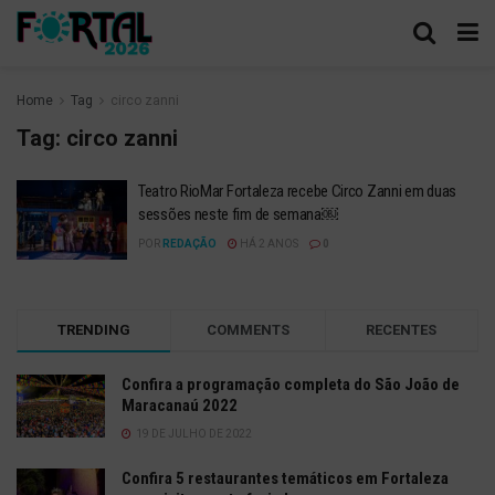
Home
Tag
circo zanni
Tag:
circo zanni
Teatro RioMar Fortaleza recebe Circo Zanni em duas
sessões neste fim de semana￼
POR
REDAÇÃO
HÁ 2 ANOS
0
TRENDING
COMMENTS
RECENTES
Confira a programação completa do São João de
Maracanaú 2022
19 DE JULHO DE 2022
Confira 5 restaurantes temáticos em Fortaleza