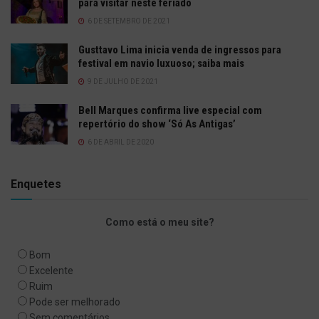
para visitar neste feriado
6 DE SETEMBRO DE 2021
Gusttavo Lima inicia venda de ingressos para
festival em navio luxuoso; saiba mais
9 DE JULHO DE 2021
Bell Marques confirma live especial com
repertório do show ‘Só As Antigas’
6 DE ABRIL DE 2020
Enquetes
Como está o meu site?
Bom
Excelente
Ruim
Pode ser melhorado
Sem comentários