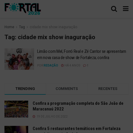
Home
Tag
cidade mix show inaguração
Tag:
cidade mix show inaguração
Limão com Mel, Forró Real e Zé Cantor se apresentam
em nova casa de show de Fortaleza; confira
POR
REDAÇÃO
HÁ 4 ANOS
1
TRENDING
COMMENTS
RECENTES
Confira a programação completa do São João de
Maracanaú 2022
19 DE JULHO DE 2022
Confira 5 restaurantes temáticos em Fortaleza