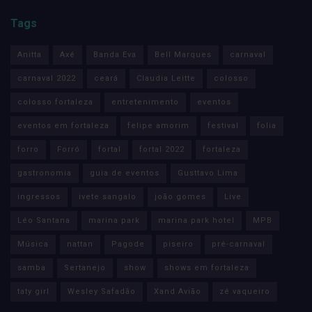
Tags
Anitta
Axé
Banda Eva
Bell Marques
carnaval
carnaval 2022
ceará
Claudia Leitte
colosso
colosso fortaleza
entretenimento
eventos
eventos em fortaleza
felipe amorim
festival
folia
forro
Forró
fortal
fortal 2022
fortaleza
gastronomia
guia de eventos
Gusttavo Lima
ingressos
ivete sangalo
joão gomes
Live
Léo Santana
marina park
marina park hotel
MPB
Música
nattan
Pagode
piseiro
pré-carnaval
samba
Sertanejo
show
shows em fortaleza
taty girl
Wesley Safadão
Xand Avião
zé vaqueiro