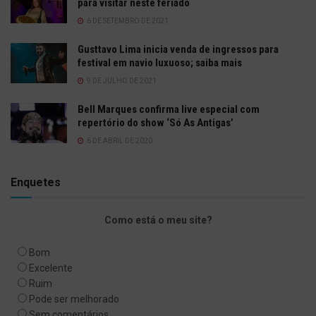
para visitar neste feriado
6 DE SETEMBRO DE 2021
Gusttavo Lima inicia venda de ingressos para
festival em navio luxuoso; saiba mais
9 DE JULHO DE 2021
Bell Marques confirma live especial com
repertório do show ‘Só As Antigas’
6 DE ABRIL DE 2020
Enquetes
Como está o meu site?
Bom
Excelente
Ruim
Pode ser melhorado
Sem comentários