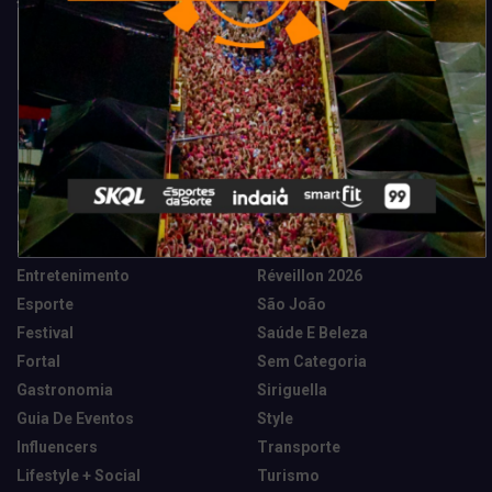
Categorias
Camarote Vip Junino
Marketing E Negócios
Cidade
Música
Destaques
News Tech
Entretenimento
Réveillon 2026
Esporte
São João
Festival
Saúde E Beleza
Fortal
Sem Categoria
Gastronomia
Siriguella
Guia De Eventos
Style
Influencers
Transporte
Lifestyle + Social
Turismo