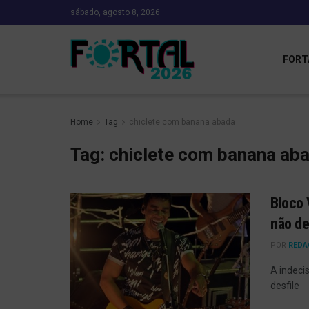
sábado, agosto 8, 2026
FORT
Home
Tag
chiclete com banana abada
Tag:
chiclete com banana ab
Bloco 
não de
POR
REDA
A indeci
desfile