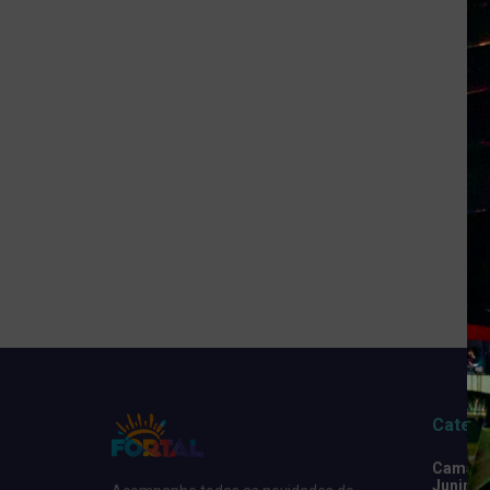
Catego
Camarot
Junino