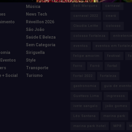
Bell Marques
carnaval
Música
ues
News Tech
carnaval 2022
ceará
nimento
Réveillon 2026
Claudia Leitte
colosso
São João
colosso fortaleza
entreteni
Saúde E Beleza
Sem Categoria
eventos
eventos em fortale
nomia
Siriguella
felipe amorim
festival
fo
 Eventos
Style
forro
Forró
fortal
cers
Transporte
e + Social
Turismo
fortal 2022
fortaleza
gastronomia
guia de evento
Gusttavo Lima
ingressos
ivete sangalo
joão gomes
Léo Santana
marina park
marina park hotel
MPB
M