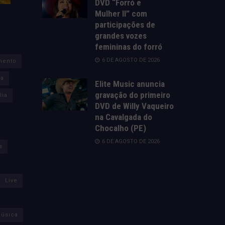
DVD “Forró e
Mulher II” com
participações de
grandes vozes
femininas do forró
6 DE AGOSTO DE 2026
mento
za
Elite Music anuncia
gravação do primeiro
lia
DVD de Willy Vaqueiro
na Cavalgada do
Chocalho (PE)
6 DE AGOSTO DE 2026
s
Live
úsica