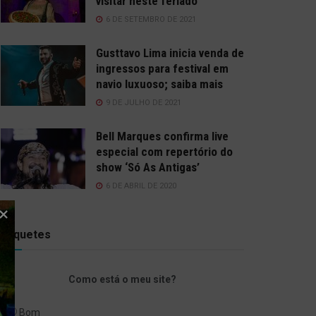
visitar neste feriado
6 DE SETEMBRO DE 2021
Gusttavo Lima inicia venda de
ingressos para festival em
navio luxuoso; saiba mais
9 DE JULHO DE 2021
Bell Marques confirma live
especial com repertório do
show ‘Só As Antigas’
6 DE ABRIL DE 2020
Enquetes
Como está o meu site?
Bom