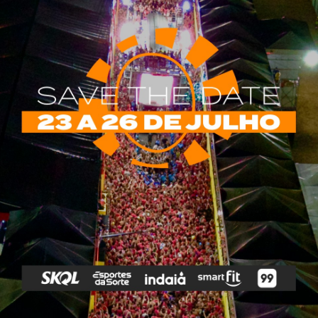
rias
Tags
e Vip
Marketing E
Anitta
Axé
Banda Eva
Negócios