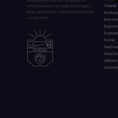
Acompanhe todas as novidades do
Cidade
entretenimento na região de Fortaleza.
Dicas, promoções, coberturas exclusivas
Destaq
e muito mais.
Entrete
Esporte
Festival
Fortal
Gastro
Guia De
Influen
Lifestyl