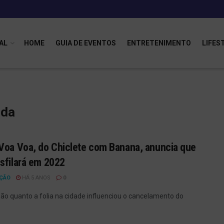
AL
HOME
GUIA DE EVENTOS
ENTRETENIMENTO
LIFES
ada
Voa Voa, do Chiclete com Banana, anuncia que
sfilará em 2022
ÇÃO
HÁ 5 ANOS
0
são quanto a folia na cidade influenciou o cancelamento do