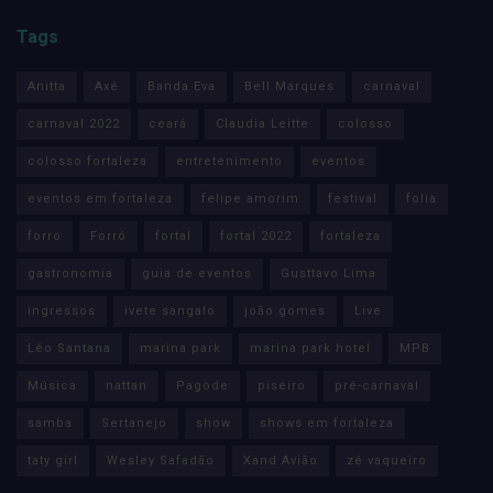
Tags
Anitta
Axé
Banda Eva
Bell Marques
carnaval
carnaval 2022
ceará
Claudia Leitte
colosso
colosso fortaleza
entretenimento
eventos
eventos em fortaleza
felipe amorim
festival
folia
forro
Forró
fortal
fortal 2022
fortaleza
gastronomia
guia de eventos
Gusttavo Lima
ingressos
ivete sangalo
joão gomes
Live
Léo Santana
marina park
marina park hotel
MPB
Música
nattan
Pagode
piseiro
pré-carnaval
samba
Sertanejo
show
shows em fortaleza
taty girl
Wesley Safadão
Xand Avião
zé vaqueiro