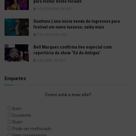
para visitar neste feriado
6 DE SETEMBRO DE 2021
Gusttavo Lima inicia venda de ingressos para
festival em navio luxuoso; saiba mais
9 DE JULHO DE 2021
Bell Marques confirma live especial com
repertório do show ‘Só As Antigas’
6 DE ABRIL DE 2020
Enquetes
Como está o meu site?
Bom
Excelente
Ruim
Pode ser melhorado
Sem comentários