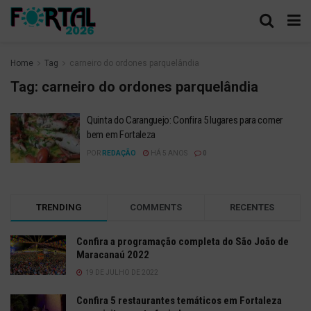
Home
Tag
carneiro do ordones parquelândia
Tag:
carneiro do ordones parquelândia
Quinta do Caranguejo: Confira 5 lugares para comer
bem em Fortaleza
POR
REDAÇÃO
HÁ 5 ANOS
0
TRENDING
COMMENTS
RECENTES
Confira a programação completa do São João de
Maracanaú 2022
19 DE JULHO DE 2022
Confira 5 restaurantes temáticos em Fortaleza