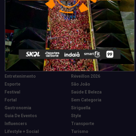
Categorias
Camarote Vip Junino
Marketing E Negócios
Cidade
Música
Destaques
News Tech
Entretenimento
Réveillon 2026
Esporte
São João
Festival
Saúde E Beleza
Fortal
Sem Categoria
Gastronomia
Siriguella
Guia De Eventos
Style
Influencers
Transporte
Lifestyle + Social
Turismo