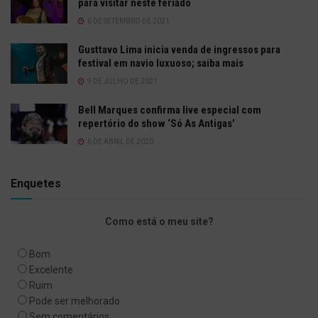
para visitar neste feriado
6 DE SETEMBRO DE 2021
Gusttavo Lima inicia venda de ingressos para
festival em navio luxuoso; saiba mais
9 DE JULHO DE 2021
Bell Marques confirma live especial com
repertório do show ‘Só As Antigas’
6 DE ABRIL DE 2020
Enquetes
Como está o meu site?
Bom
Excelente
Ruim
Pode ser melhorado
Sem comentários