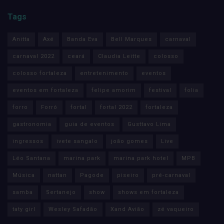
Tags
Anitta
Axé
Banda Eva
Bell Marques
carnaval
carnaval 2022
ceará
Claudia Leitte
colosso
colosso fortaleza
entretenimento
eventos
eventos em fortaleza
felipe amorim
festival
folia
forro
Forró
fortal
fortal 2022
fortaleza
gastronomia
guia de eventos
Gusttavo Lima
ingressos
ivete sangalo
joão gomes
Live
Léo Santana
marina park
marina park hotel
MPB
Música
nattan
Pagode
piseiro
pré-carnaval
samba
Sertanejo
show
shows em fortaleza
taty girl
Wesley Safadão
Xand Avião
zé vaqueiro