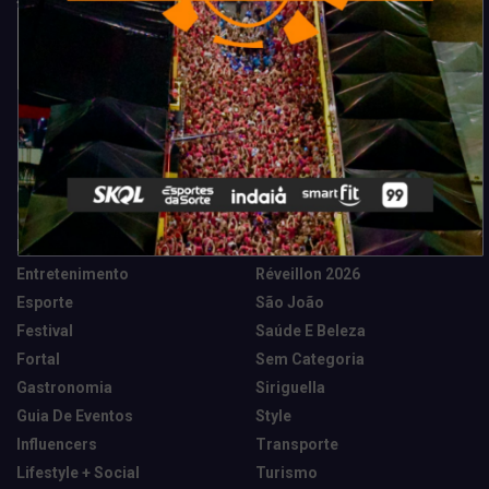
Categorias
Camarote Vip Junino
Marketing E Negócios
Cidade
Música
Destaques
News Tech
Entretenimento
Réveillon 2026
Esporte
São João
Festival
Saúde E Beleza
Fortal
Sem Categoria
Gastronomia
Siriguella
Guia De Eventos
Style
Influencers
Transporte
Lifestyle + Social
Turismo