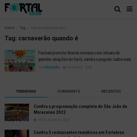
Home
Tag
carnaverão quando é
Tag:
carnaverão quando é
Festival promete final de semana com shows de
grandes atrações do forró, samba e pagode; saiba mais
POR
REDAÇÃO
HÁ 4 ANOS
0
TRENDING
COMMENTS
RECENTES
Confira a programação completa do São João de
Maracanaú 2022
19 DE JULHO DE 2022
Confira 5 restaurantes temáticos em Fortaleza