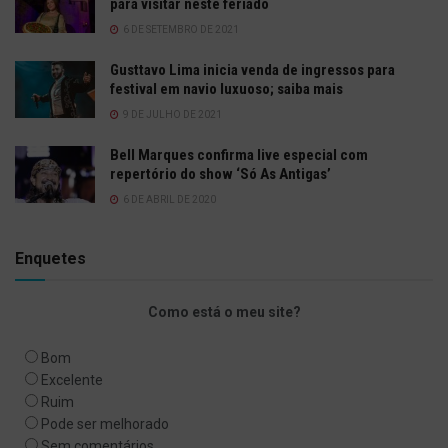
para visitar neste feriado
6 DE SETEMBRO DE 2021
Gusttavo Lima inicia venda de ingressos para
festival em navio luxuoso; saiba mais
9 DE JULHO DE 2021
Bell Marques confirma live especial com
repertório do show ‘Só As Antigas’
6 DE ABRIL DE 2020
Enquetes
Como está o meu site?
Bom
Excelente
Ruim
Pode ser melhorado
Sem comentários