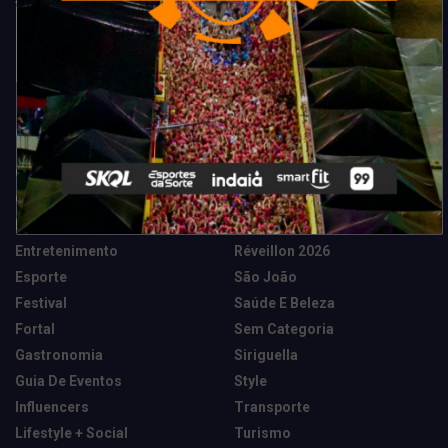
Categorias
Camarote Vip Junino
Marketing E Negócios
Cidade
Música
Destaques
News Tech
Entretenimento
Réveillon 2026
Esporte
São João
Festival
Saúde E Beleza
Fortal
Sem Categoria
Gastronomia
Siriguella
Guia De Eventos
Style
Influencers
Transporte
Lifestyle + Social
Turismo