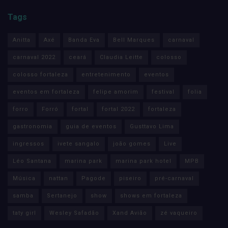
Tags
Anitta
Axé
Banda Eva
Bell Marques
carnaval
carnaval 2022
ceará
Claudia Leitte
colosso
colosso fortaleza
entretenimento
eventos
eventos em fortaleza
felipe amorim
festival
folia
forro
Forró
fortal
fortal 2022
fortaleza
gastronomia
guia de eventos
Gusttavo Lima
ingressos
ivete sangalo
joão gomes
Live
Léo Santana
marina park
marina park hotel
MPB
Música
nattan
Pagode
piseiro
pré-carnaval
samba
Sertanejo
show
shows em fortaleza
taty girl
Wesley Safadão
Xand Avião
zé vaqueiro