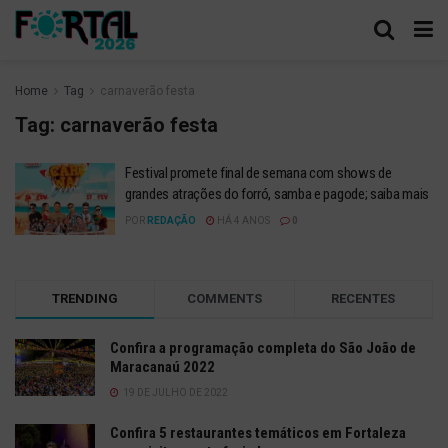
Home
Tag
carnaverão festa
Tag:
carnaverão festa
Festival promete final de semana com shows de
grandes atrações do forró, samba e pagode; saiba mais
POR
REDAÇÃO
HÁ 4 ANOS
0
TRENDING
COMMENTS
RECENTES
Confira a programação completa do São João de
Maracanaú 2022
19 DE JULHO DE 2022
Confira 5 restaurantes temáticos em Fortaleza