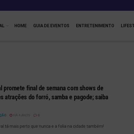
AL
HOME
GUIA DE EVENTOS
ENTRETENIMENTO
LIFES
al promete final de semana com shows de
s atrações do forró, samba e pagode; saiba
ÇÃO
HÁ 4 ANOS
0
al tá mais perto que nunca e a folia na cidade também!