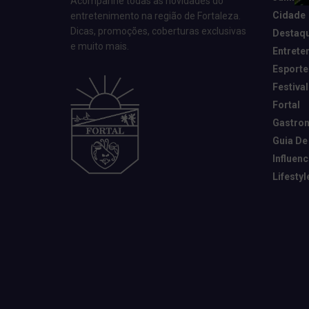
Acompanhe todas as novidades do
Cidade
entretenimento na região de Fortaleza.
Dicas, promoções, coberturas exclusivas
Destaq
e muito mais.
Entrete
Esporte
Festival
Fortal
Gastro
Guia De
Influen
Lifestyl