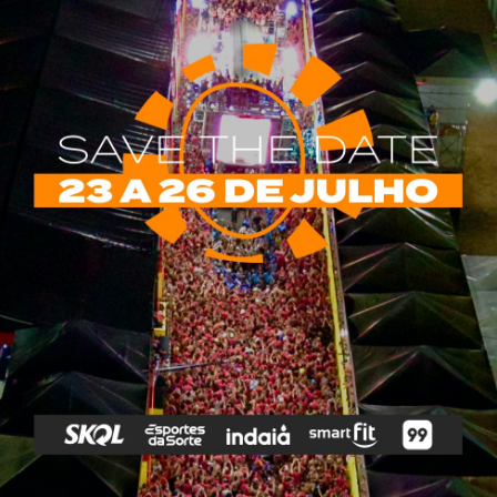
rias
Tags
e Vip
Marketing E
Anitta
Axé
Banda Eva
Negócios