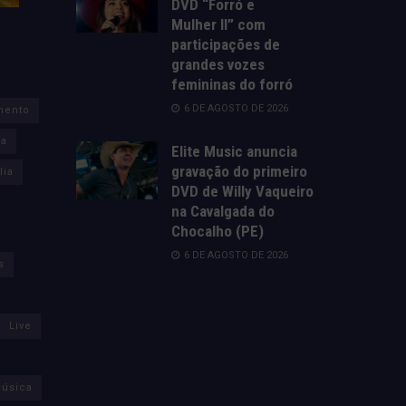
DVD “Forró e
Mulher II” com
participações de
grandes vozes
femininas do forró
6 DE AGOSTO DE 2026
mento
za
Elite Music anuncia
gravação do primeiro
lia
DVD de Willy Vaqueiro
na Cavalgada do
Chocalho (PE)
6 DE AGOSTO DE 2026
s
Live
úsica