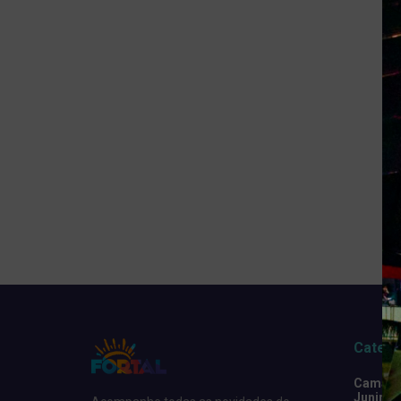
Catego
Camarot
Junino