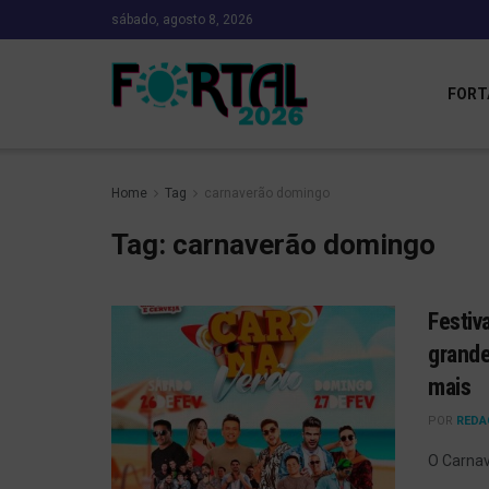
sábado, agosto 8, 2026
FORT
Home
Tag
carnaverão domingo
Tag:
carnaverão domingo
Festiv
grande
mais
POR
REDA
O Carnav