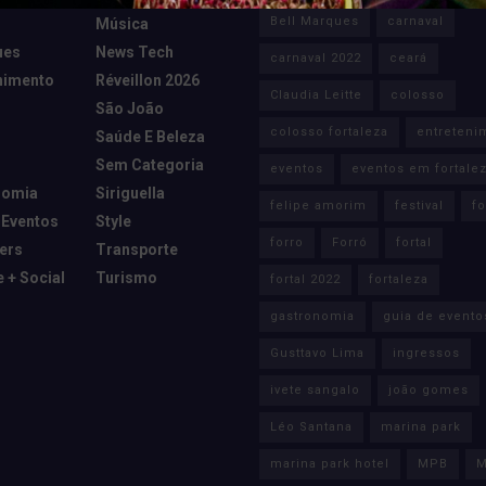
Bell Marques
carnaval
Música
ues
News Tech
carnaval 2022
ceará
nimento
Réveillon 2026
Claudia Leitte
colosso
São João
colosso fortaleza
entreteni
Saúde E Beleza
Sem Categoria
eventos
eventos em fortale
nomia
Siriguella
felipe amorim
festival
fo
 Eventos
Style
forro
Forró
fortal
cers
Transporte
e + Social
Turismo
fortal 2022
fortaleza
gastronomia
guia de evento
Gusttavo Lima
ingressos
ivete sangalo
joão gomes
Léo Santana
marina park
marina park hotel
MPB
M