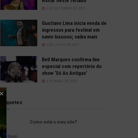
visitar neste feriado
6 DE SETEMBRO DE 2021
Gusttavo Lima inicia venda de
ingressos para festival em
navio luxuoso; saiba mais
9 DE JULHO DE 2021
Bell Marques confirma live
especial com repertório do
show ‘Só As Antigas’
6 DE ABRIL DE 2020
Enquetes
Como está o meu site?
Bom