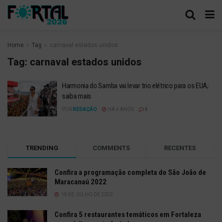
Home
Tag
carnaval estados unidos
Tag:
carnaval estados unidos
Harmonia do Samba vai levar trio elétrico para os EUA;
saiba mais
POR
REDAÇÃO
HÁ 4 ANOS
0
TRENDING
COMMENTS
RECENTES
Confira a programação completa do São João de
Maracanaú 2022
19 DE JULHO DE 2022
Confira 5 restaurantes temáticos em Fortaleza