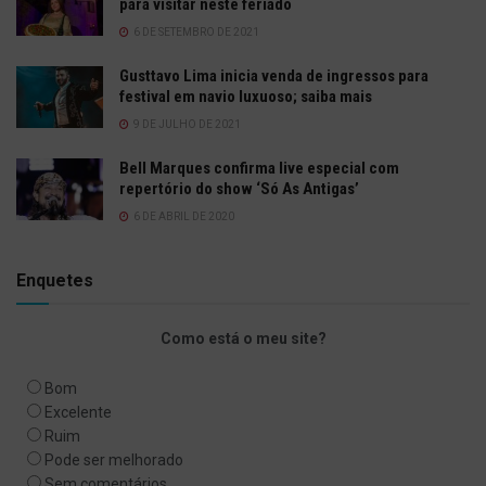
para visitar neste feriado
6 DE SETEMBRO DE 2021
Gusttavo Lima inicia venda de ingressos para
festival em navio luxuoso; saiba mais
9 DE JULHO DE 2021
Bell Marques confirma live especial com
repertório do show ‘Só As Antigas’
6 DE ABRIL DE 2020
Enquetes
Como está o meu site?
Bom
Excelente
Ruim
Pode ser melhorado
Sem comentários