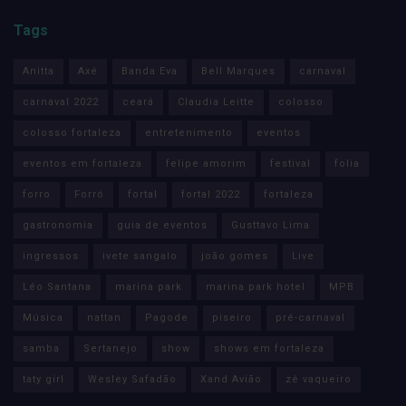
Tags
Anitta
Axé
Banda Eva
Bell Marques
carnaval
carnaval 2022
ceará
Claudia Leitte
colosso
colosso fortaleza
entretenimento
eventos
eventos em fortaleza
felipe amorim
festival
folia
forro
Forró
fortal
fortal 2022
fortaleza
gastronomia
guia de eventos
Gusttavo Lima
ingressos
ivete sangalo
joão gomes
Live
Léo Santana
marina park
marina park hotel
MPB
Música
nattan
Pagode
piseiro
pré-carnaval
samba
Sertanejo
show
shows em fortaleza
taty girl
Wesley Safadão
Xand Avião
zé vaqueiro