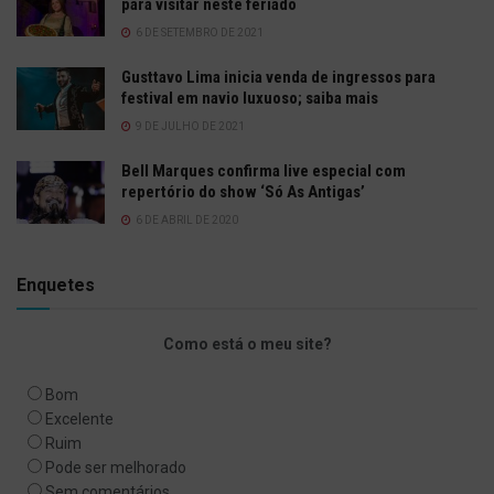
para visitar neste feriado
6 DE SETEMBRO DE 2021
Gusttavo Lima inicia venda de ingressos para
festival em navio luxuoso; saiba mais
9 DE JULHO DE 2021
Bell Marques confirma live especial com
repertório do show ‘Só As Antigas’
6 DE ABRIL DE 2020
Enquetes
Como está o meu site?
Bom
Excelente
Ruim
Pode ser melhorado
Sem comentários