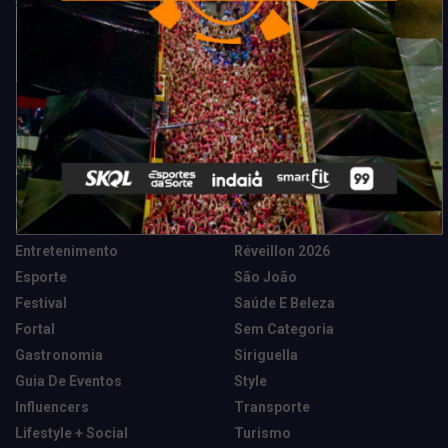
Categorias
Camarote Vip Junino
Marketing E Negócios
Cidade
Música
Destaques
News Tech
Entretenimento
Réveillon 2026
Esporte
São João
Festival
Saúde E Beleza
Fortal
Sem Categoria
Gastronomia
Siriguella
Guia De Eventos
Style
Influencers
Transporte
Lifestyle + Social
Turismo