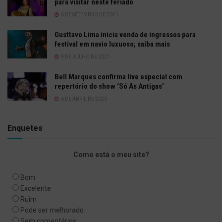
para visitar neste feriado
6 DE SETEMBRO DE 2021
Gusttavo Lima inicia venda de ingressos para
festival em navio luxuoso; saiba mais
9 DE JULHO DE 2021
Bell Marques confirma live especial com
repertório do show ‘Só As Antigas’
6 DE ABRIL DE 2020
Enquetes
Como está o meu site?
Bom
Excelente
Ruim
Pode ser melhorado
Sem comentários