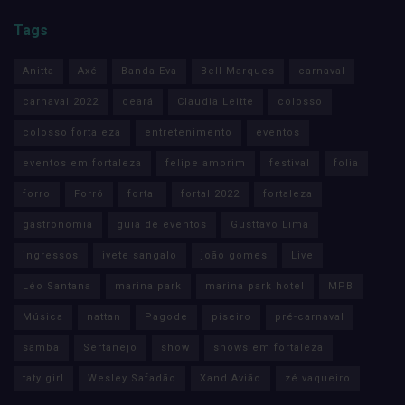
Tags
Anitta
Axé
Banda Eva
Bell Marques
carnaval
carnaval 2022
ceará
Claudia Leitte
colosso
colosso fortaleza
entretenimento
eventos
eventos em fortaleza
felipe amorim
festival
folia
forro
Forró
fortal
fortal 2022
fortaleza
gastronomia
guia de eventos
Gusttavo Lima
ingressos
ivete sangalo
joão gomes
Live
Léo Santana
marina park
marina park hotel
MPB
Música
nattan
Pagode
piseiro
pré-carnaval
samba
Sertanejo
show
shows em fortaleza
taty girl
Wesley Safadão
Xand Avião
zé vaqueiro