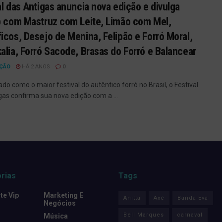
al das Antigas anuncia nova edição e divulga
p com Mastruz com Leite, Limão com Mel,
icos, Desejo de Menina, Felipão e Forró Moral,
alia, Forró Sacode, Brasas do Forró e Balancear
ÇÃO
HÁ 2 ANOS
0
do como o maior festival do autêntico forró no Brasil, o Festival
gas confirma sua nova edição com a ...
rias
Tags
e Vip
Marketing E
Anitta
Axé
Banda Eva
Negócios
Bell Marques
carnaval
Música