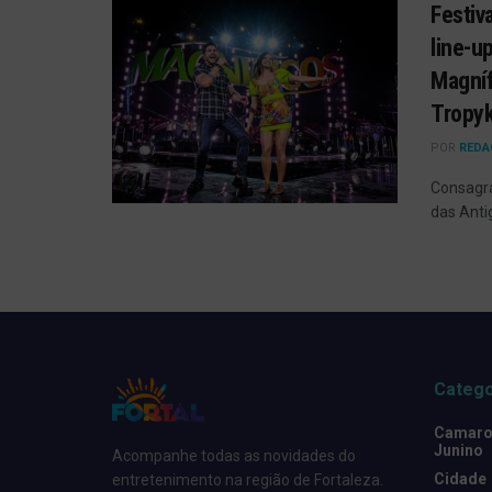
Festiv
line-u
Magníf
Tropyk
POR
REDA
Consagra
das Anti
Catego
Camarot
Junino
Acompanhe todas as novidades do
Cidade
entretenimento na região de Fortaleza.