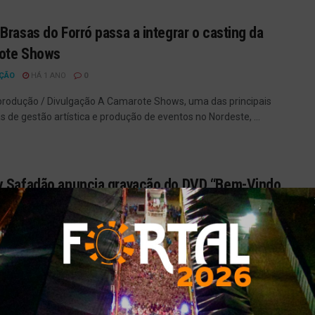
Brasas do Forró passa a integrar o casting da
ote Shows
ÇÃO
HÁ 1 ANO
0
produção / Divulgação A Camarote Shows, uma das principais
 de gestão artística e produção de eventos no Nordeste, ...
 Safadão anuncia gravação do DVD “Bem-Vindo
u Mundo – Forró & Vaquejada”, em João Pessoa
ÇÃO
HÁ 2 ANOS
0
produção / Instagram Wesley Safadão está prestes a realizar
aiores eventos de sua carreira: a gravação de ...