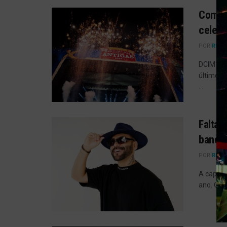
Com mu
celebr
POR
REDA
DCIM101M
último s
...
Falta 
banda
POR
REDA
A capita
ano. O Fe