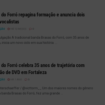
 do Forró repagina formação e anuncia dois
vocalistas
ÇÃO
HÁ 10 MESES
0
vulgação A tradicional banda Brasas do Forró, com 35 anos de
a, inicia um novo ciclo em sua história. ...
 do Forró celebra 35 anos de trajetória com
ão de DVD em Fortaleza
ÇÃO
HÁ 1 ANO
0
iterschaeffer / @victtorm__ Um dos maiores nomes do gênero
 a banda Brasas do Forró, fez uma grande ...