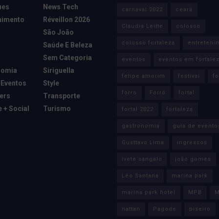
ues
News Tech
carnaval 2022
ceará
nimento
Réveillon 2026
Claudia Leitte
colosso
São João
colosso fortaleza
entreteni
Saúde E Beleza
Sem Categoria
eventos
eventos em fortale
nomia
Siriguella
felipe amorim
festival
fo
 Eventos
Style
forro
Forró
fortal
cers
Transporte
e + Social
Turismo
fortal 2022
fortaleza
gastronomia
guia de evento
Gusttavo Lima
ingressos
ivete sangalo
joão gomes
Léo Santana
marina park
marina park hotel
MPB
M
nattan
Pagode
piseiro