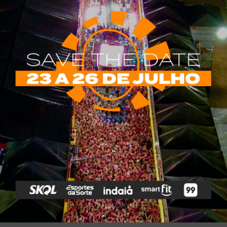
ltidão apaixonada, Festival das Antigas
ou os grandes clássicos do forró
ÇÃO
HÁ 2 ANOS
0
EDIADJI_0343.JPG O Festival das Antigas marcou a noite do
ábado, 17 de agosto, com uma verdadeira celebração da cultura
menos de um mês: Festival das Antigas reúne
s de forró em mega programação em agosto
ÇÃO
HÁ 2 ANOS
0
l cearense se prepara para um dos maiores eventos de forró do
stival das Antigas, acontece no ...