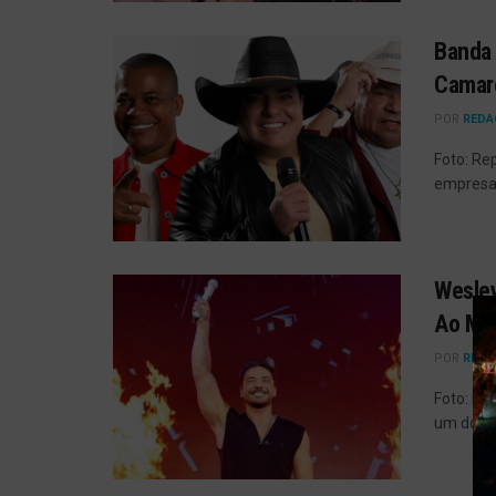
Banda 
Camar
POR
REDA
Foto: Re
empresas
Wesley
Ao Me
POR
REDA
Foto: Re
um dos m