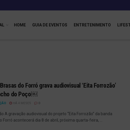
AL
HOME
GUIA DE EVENTOS
ENTRETENIMENTO
LIFES
Brasas do Forró grava audiovisual ‘Eita Forrozão’
ncho do Poço￼
ÇÃO
HÁ 4 MESES
0
ão A gravação audiovisual do projeto “Eita Forrozão” da banda
 Forró acontecerá dia 8 de abril, próxima quarta-feira, ...