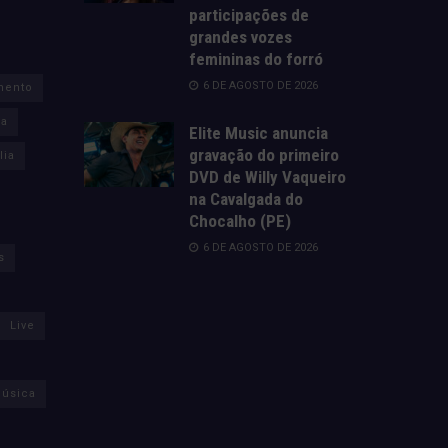
participações de
grandes vozes
femininas do forró
6 DE AGOSTO DE 2026
mento
za
Elite Music anuncia
gravação do primeiro
lia
DVD de Willy Vaqueiro
na Cavalgada do
Chocalho (PE)
6 DE AGOSTO DE 2026
s
Live
úsica