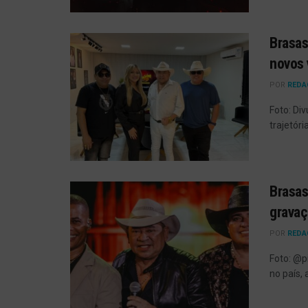
Brasas
novos 
POR
REDA
Foto: Di
trajetóri
Brasas
gravaç
POR
REDA
Foto: @p
no país,