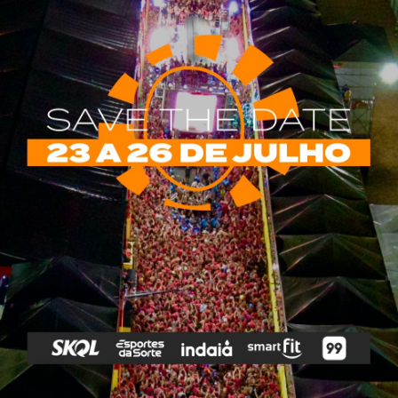
rias
Tags
e Vip
Marketing E
Anitta
Axé
Banda Eva
Negócios