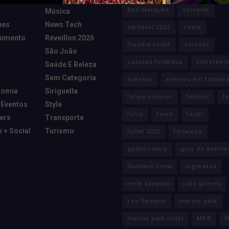
Bell Marques
carnaval
Música
ues
News Tech
carnaval 2022
ceará
nimento
Réveillon 2026
Claudia Leitte
colosso
São João
colosso fortaleza
entreteni
Saúde E Beleza
Sem Categoria
eventos
eventos em fortale
nomia
Siriguella
felipe amorim
festival
fo
 Eventos
Style
forro
Forró
fortal
cers
Transporte
e + Social
Turismo
fortal 2022
fortaleza
gastronomia
guia de evento
Gusttavo Lima
ingressos
ivete sangalo
joão gomes
Léo Santana
marina park
marina park hotel
MPB
M