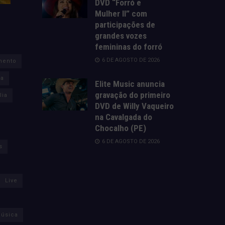
DVD “Forró e
Mulher II” com
participações de
grandes vozes
femininas do forró
6 DE AGOSTO DE 2026
mento
za
Elite Music anuncia
gravação do primeiro
lia
DVD de Willy Vaqueiro
na Cavalgada do
Chocalho (PE)
6 DE AGOSTO DE 2026
s
Live
úsica