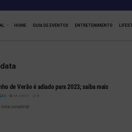
AL
HOME
GUIA DE EVENTOS
ENTRETENIMENTO
LIFES
 data
nho de Verão é adiado para 2023; saiba mais
ÇÃO
HÁ 4 ANOS
0
a nota completa!