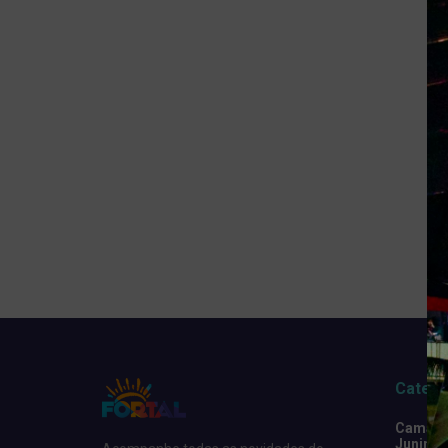
Catego
Camarot
Junino