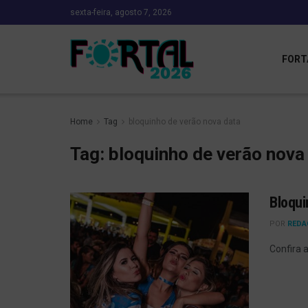
sexta-feira, agosto 7, 2026
FORT
Home
Tag
bloquinho de verão nova data
Tag:
bloquinho de verão nova
Bloqui
POR
REDA
Confira 