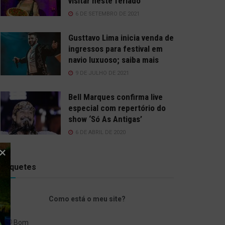
visitar neste feriado
6 DE SETEMBRO DE 2021
Gusttavo Lima inicia venda de
ingressos para festival em
navio luxuoso; saiba mais
9 DE JULHO DE 2021
Bell Marques confirma live
especial com repertório do
show ‘Só As Antigas’
6 DE ABRIL DE 2020
Enquetes
Como está o meu site?
Bom