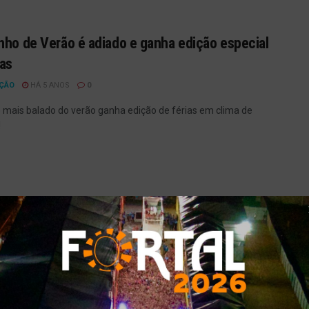
nho de Verão é adiado e ganha edição especial
ias
ÇÃO
HÁ 5 ANOS
0
 mais balado do verão ganha edição de férias em clima de
!