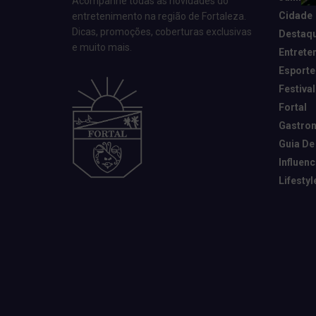
Acompanhe todas as novidades do
Cidade
entretenimento na região de Fortaleza.
Dicas, promoções, coberturas exclusivas
Destaq
e muito mais.
Entrete
Esporte
Festival
Fortal
Gastro
Guia De
Influen
Lifestyl